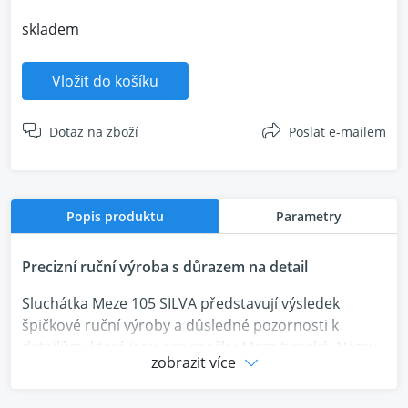
skladem
Vložit do košíku
Dotaz na zboží
Poslat e-mailem
Popis produktu
Parametry
Precizní ruční výroba s důrazem na detail
Sluchátka Meze 105 SILVA představují výsledek
špičkové ruční výroby a důsledné pozornosti k
detailům, které jsou pro značku Meze typické. Název
zobrazit více
„Silva“ odkazuje na přírodní inspiraci – konkrétně na
použití pravého dřeva v konstrukci mušlí, jež nejen