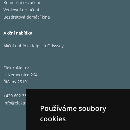
Komerční ozvučení
Venkovní ozvučení
Bezdrátová domácí kina
Akční nabídka
Akční nabídka Klipsch Odyssey
ElektroNet.cz
U Nemocnice 264
Říčany 25101
+420 602 331 662
info@elektronet.cz
Používáme soubory
cookies