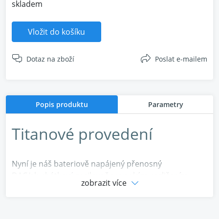
skladem
Vložit do košíku
Dotaz na zboží
Poslat e-mailem
Popis produktu
Parametry
Titanové provedení
Nyní je náš bateriově napájený přenosný
DAC/sluchátkový zesilovač s vysokým rozlišením
zobrazit více
vyzdoben odstínem Titanium Shadow, který vyzařuje
nadčasovou eleganci s nádechem moderní
sofistikovanosti. Transformace přesahuje estetiku.