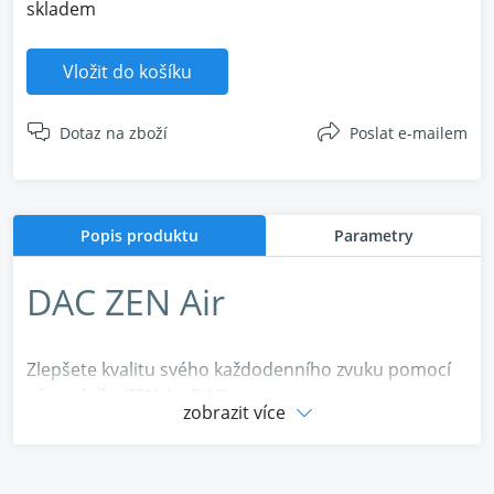
skladem
Vložit do košíku
Dotaz na zboží
Poslat e-mailem
Popis produktu
Parametry
DAC ZEN Air
Zlepšete kvalitu svého každodenního zvuku pomocí
převodníku ZEN Air DAC .
zobrazit více
DAC je zkratka pro Digital to Analogue converter.
Stručně řečeno, DAC převádí digitální informace ve
vašem zdrojovém zařízení – počítači, herní konzoli,