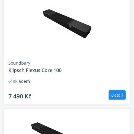
- Chromecast built-in™, AirPlay a Alexa Multi-Room
Music (MRM)
- Ultra HD 4K Pass-through s Dolby Vision™
- HDMI eARC
- Automatická kalibrace MultiBeam™
- Multi-room možnosti
- Bezdrátové Bluetooth streamování
- Podporuje ovládání hlasem
Soundbary
Klipsch Flexus Core 100
skladem
7 490 Kč
Detail