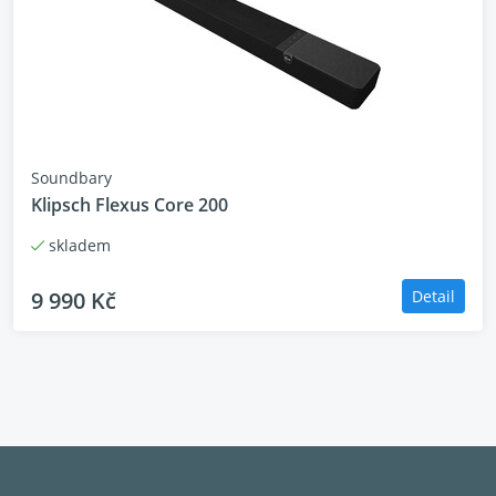
Soundbary
Klipsch Flexus Core 200
skladem
9 990 Kč
Detail
Dolby Atmos® a prostorový zvuk MultiBeam™
Vytvořte ze svého filmového nebo herního zážitku
něco výjimečného. Zabudovaný Virtual Dolby
Atmos® vytváří vzrušující a pohlcující 3D zvuk.
Technologie MultiBeam™ vysílá neskutečný zvuk JBL
do všech částí místnosti a vytváří širokou zvukovou