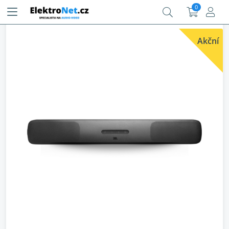
0
Akční