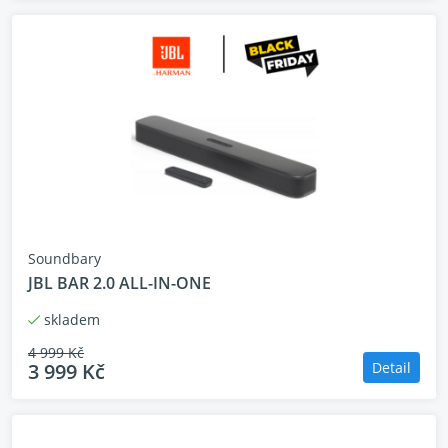
Soundbary
JBL BAR 2.0 ALL-IN-ONE
skladem
Funkce
4 999 Kč
3 999 Kč
Detail
- Dolby Atmos® a prostorový zvuk MultiBeam™
- Pulzující basy bez potřeby samostatného
subwooferu