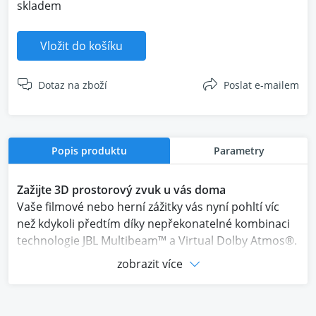
skladem
Vložit do košíku
Dotaz na zboží
Poslat e-mailem
Popis produktu
Parametry
Zažijte 3D prostorový zvuk u vás doma
Vaše filmové nebo herní zážitky vás nyní pohltí víc
než kdykoli předtím díky nepřekonatelné kombinaci
technologie JBL Multibeam™ a Virtual Dolby Atmos®.
Ucítíte zvuk všude kolem vás a ocitnete se uprostřed
zobrazit více
akce pomocí výkonných hlubokých basů, bez
nutnosti použití subwooferu. Neskutečně
jednoduché streamování hudby a možnosti použití