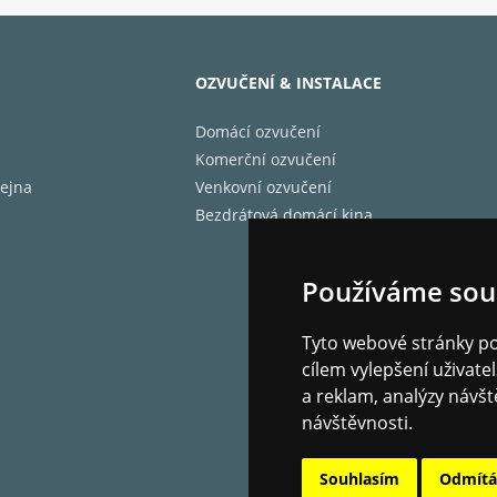
OZVUČENÍ & INSTALACE
Domácí ozvučení
Komerční ozvučení
ejna
Venkovní ozvučení
Bezdrátová domácí kina
Používáme sou
Tyto webové stránky pou
cílem vylepšení uživat
a reklam, analýzy návšt
návštěvnosti.
Souhlasím
Odmít