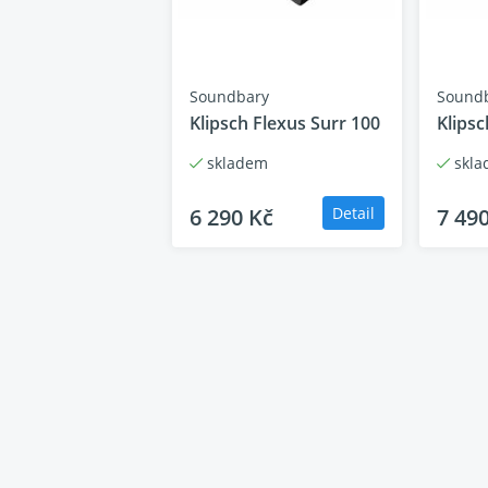
Soundbary
Sound
Klipsch Flexus Surr 100
Klipsc
skladem
skla
6 290 Kč
Detail
7 49