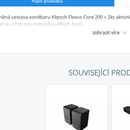
Popis produktu
ěná sestava sondbaru Klipsch Flexus Core 200 + 2ks aktivn
et je určen pro milovníky velkých basů.
zobrazit více
SOUVISEJÍCÍ PRO