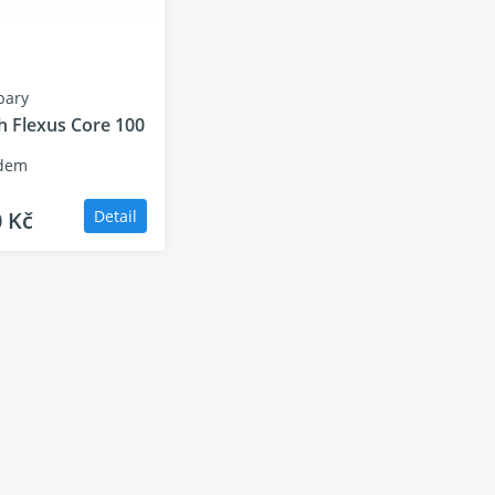
bary
h Flexus Core 100
dem
0 Kč
Detail