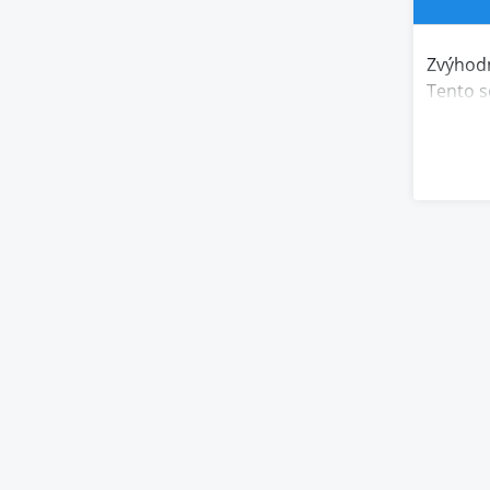
Zvýhodn
Tento s