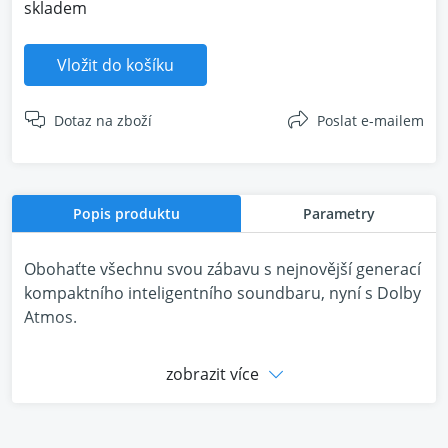
skladem
Vložit do košíku
Dotaz na zboží
Poslat e-mailem
Popis produktu
Parametry
Obohaťte všechnu svou zábavu s nejnovější generací
kompaktního inteligentního soundbaru, nyní s Dolby
Atmos.
zobrazit více
Vychutnejte si panoramatický zvuk a křišťálově čistý
dialog při televizních seriálech, filmech a hrách. Když
je televizor vypnutý, streamujte hudbu nebo