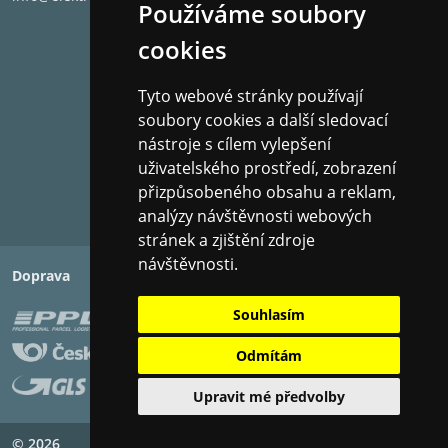
Používáme soubory
režim vylepšování řeči v aplikaci Sonos.
cookies
Jako stvořený pro hudbu
Tyto webové stránky používají
soubory cookies a další sledovací
Streamujte hudbu, rádio, audioknihy a podcasty ze
nástroje s cílem vylepšení
všech svých oblíbených služeb s detailním stereo
uživatelského prostředí, zobrazení
zvukem, který zaplní vaši místnost.
přizpůsobeného obsahu a reklam,
analýzy návštěvnosti webových
Nastavení je hračka
stránek a zjištění zdroje
návštěvnosti.
Doprava
Platba
Od vybalení krabice vás dělí od neuvěřitelného zvuku
jen několik minut. Díky intuitivnímu navádění Sonos
Souhlasím
aplikace si s nastavením poradí opravdu kdokoliv.
Odmítám
Vyladěný k dokonalosti
Upravit mé předvolby
© 2026
Copyright ©
PIXMAN s.r.o.