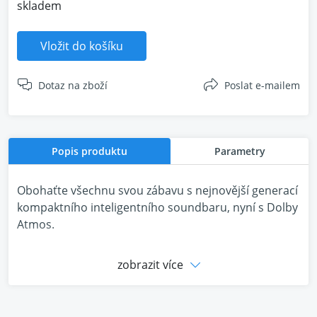
skladem
Vložit do košíku
Dotaz na zboží
Poslat e-mailem
Popis produktu
Parametry
Obohaťte všechnu svou zábavu s nejnovější generací
kompaktního inteligentního soundbaru, nyní s Dolby
Atmos.
zobrazit více
Vychutnejte si panoramatický zvuk a křišťálově čistý
dialog při televizních seriálech, filmech a hrách. Když
je televizor vypnutý, streamujte hudbu nebo