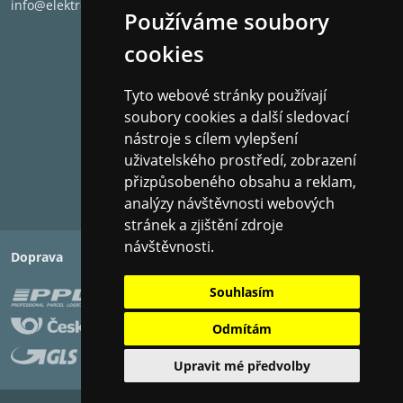
info@elektronet.cz
Používáme soubory
Hands-free pomocník
cookies
Tyto webové stránky používají
Požádejte hlasových asistentů Amazon Alexa nebo
soubory cookies a další sledovací
Google Assistant o nastavení časovačů,
nástroje s cílem vylepšení
zkontrolování zpráv, nebo ovládání inteligentních
uživatelského prostředí, zobrazení
domácích zařízení.
přizpůsobeného obsahu a reklam,
analýzy návštěvnosti webových
stránek a zjištění zdroje
Parametry
návštěvnosti.
Zesilovač
Doprava
Platba
Typ zesilovače
Digitální
Souhlasím
Třída zesilovače
Class D
Hardvér
Odmítám
Procesor
Quad Core 1.4 GHz A-53
Paměť
1 GB SDRAM; 4 GB NV
Upravit mé předvolby
Měnič
Výškový menič
1 x