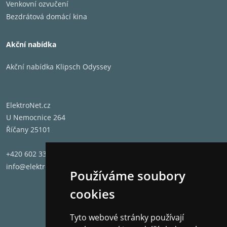
Venkovní ozvučení
Bezdrátová domácí kina
Akční nabídka
Akční nabídka Klipsch Odyssey
ElektroNet.cz
U Nemocnice 264
Říčany 25101
+420 602 331 662
info@elektronet.cz
Používáme soubory
cookies
Tyto webové stránky používají