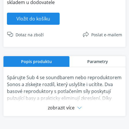
skladem u dodovatele
Vložit do košíku
Dotaz na zboží
Poslat e-mailem
Popis produktu
Parametry
Spárujte Sub 4 se soundbarem nebo reproduktorem
Sonos a získejte rozdíl, který uslyšíte i ucítíte. Dva
basové reproduktory s potlačením síly poskytují
pulzující basy a prakticky eliminují zkreslení. Díky
aktualizované matné povrchové úpravě vypadá
zobrazit více
ikonický design ve vaší domácnosti skvěle. Nastavení
trvá jen pár minut - stačí připojit napájecí kabel a
otevřít aplikaci Sonos. Sub 4 se k systému připojuje