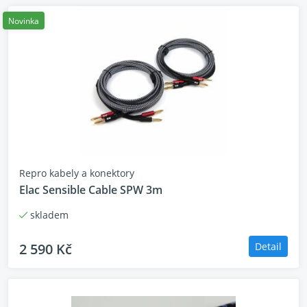
Novinka
Repro kabely a konektory
Elac Sensible Cable SPW 3m
skladem
Velký LCD dotykový displej
2 590 Kč
Detail
Vybaven velkým 6" LCD dotykovým displejem, DMP-
A6 Gen 2 má profesionální streamovací systém,
jednoduché ale propracované uživatelské rozhraní a