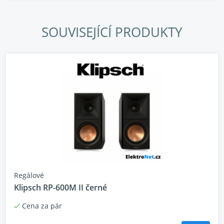
EverSolo HiFi streamer DMP-A6 Gen 2
SOUVISEJÍCÍ PRODUKTY
DMP-A6 Gen 2 je přehrávač "vše v jednom" navržen
pro bezztrátovou kvalitu audio signálu. Streamer se
vyznačuje velkou pamětí, 2 profesionálními
ES9038Q2M DAC čipy a plně symetrickou
architekturou. Streamer nabízí skvělý zážitek z
poslechu díky podpoře hudebních streamovacích
služeb, lokální správě hudby, mobilní aplikaci a
exkluzivnímu systému ovládání.
Regálové
Klipsch RP-600M II černé
Cena za pár