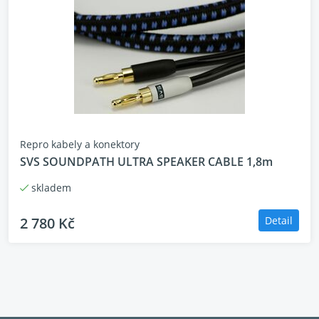
intuitivní dotykové ovládací prvky pro nastavení
systému, lokální hudební knihovny a dalších aplikací.
Repro kabely a konektory
SVS SOUNDPATH ULTRA SPEAKER CABLE 1,8m
skladem
2 780 Kč
Detail
Ultra-nízkošumový audio lineární napájecí zdroj