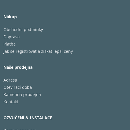
Nově vylepšený lineární napájecí zdroj pracuje s
úrovní šumu pod 40 uV a poskytuje čistší a
Nákup
stabilnější zdroj energie pro audio obvody.
Obchodní podmínky
Doprava
Platba
Jak se registrovat a získat lepší ceny
Naše prodejna
Adresa
Otevírací doba
Kamenná prodejna
Kontakt
OZVUČENÍ & INSTALACE