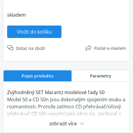
skladem
Vložit do košíku
Dotaz na zboží
Poslat e-mailem
Popis produktu
Parametry
Zvýhodněný SET Marantz modelové řady 50
Model 50 a CD 50n jsou dokonalým spojením zvuku a
rozmanitosti. Protože zatímco CD přehrávač/síťový
přehrávač CD 50n nesplní jako zdroj nic, zesilovač s
jistotou zajistí optimální hudební požitek z vašeho
zobrazit více
reproduktoru. Zkombinujte vysoce kvalitní zařízení