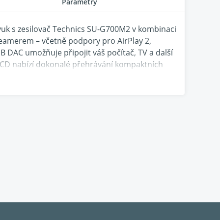
Parametry
zvuk s
zesilovač Technics SU-G700M2 v kombinaci
eamerem – včetně podpory pro AirPlay 2,
SB DAC umožňuje připojit váš počítač, TV a další
CD nabízí dokonalé přehrávání kompaktních
ální pro všechny vaše hudební komponenty.
lní vstupy. Pro počítačový zvuk je k dispozici
age.
LAPC, poskytuje SU-G700 neuvěřitelně nízké
í zvuk