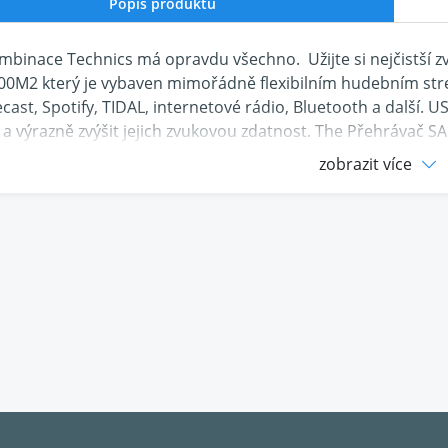
Popis produktu
ombinace Technics má opravdu všechno.
Užijte si nejčistší 
700M2
který je vybaven mimořádně flexibilním hudebním str
ast, Spotify, TIDAL, internetové rádio, Bluetooth a další. U
í a výrazně zvýšit jejich zvukovou zdatnost. The
Přehrávač SA
uper Audio a také kompatibilitu s běžnými disky CD.
zobrazit více
ní zesilovač pro všechny vaše zdroje
gitálním a analogovým vstupům je Technics SU-G700M2 ide
 svůj síťový streamer, CD a TV přes optické a koaxiální digitá
ro váš PC nebo Mac. Vinyl dobře poslouží MM/MC phono st
echnologie referenční třídy
sobivým zvukovým technologiím Technics, jako jsou JENO a 
ní a vysoce optimalizovanou kvalitu zvuku.
ce jitteru a optimalizace tvarování šumu (JENO) pro plynulejš