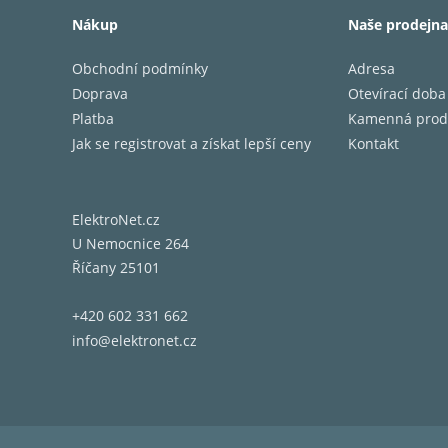
JENO do
Nákup
Naše prodejna
reprodu
kvality
Obchodní podmínky
Adresa
zvuk – 
Doprava
Otevírací doba
Platba
Kamenná prod
Load Ad
Jak se registrovat a získat lepší ceny
Kontakt
LAPC je
digitál
zaostře
ElektroNet.cz
Generát
U Nemocnice 264
Technic
Říčany 25101
baterie
používá
+420 602 331 662
info@elektronet.cz
Vysoká 
Hliníko
dobře s
zvuk.