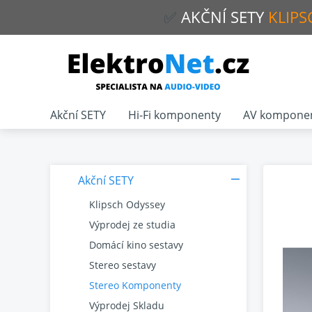
✅
AKČNÍ
SETY
KLIPS
Akční SETY
Hi-Fi komponenty
AV kompone
Akční SETY
Klipsch Odyssey
Výprodej ze studia
Domácí kino sestavy
Stereo sestavy
Stereo Komponenty
Výprodej Skladu