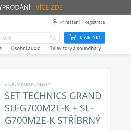
VYPRODÁNÍ !
VÍCE ZDE
Přihlášení | Registrace
Košík:
0 Kč
e
Osobní audio
Televizory a soundbary
STEREO KOMPONENTY
SET TECHNICS GRAND
SU-G700M2E-K + SL-
G700M2E-K STŘÍBRNÝ