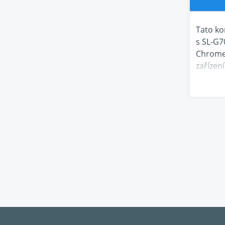
Tato k
s SL-G
Chromec
zařízen
disků S
Perfekt
Díky di
Připojte
USB-B p
Audio t
Díky pů
zkresle
Elimina