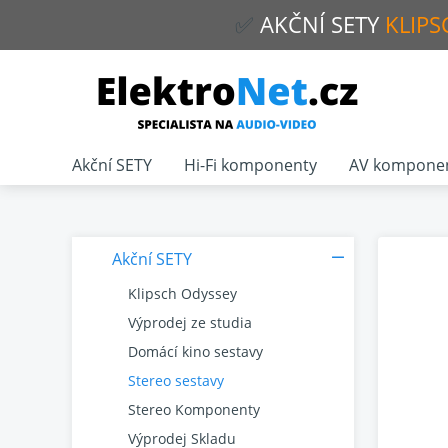
✅
AKČNÍ
SETY
KLIPS
Akční SETY
Hi-Fi komponenty
AV kompone
Akční SETY
Klipsch Odyssey
Výprodej ze studia
Domácí kino sestavy
Stereo sestavy
Stereo Komponenty
Výprodej Skladu