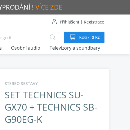
VYPRODÁNÍ !
VÍCE ZDE
Přihlášení | Registrace
Košík:
0 Kč
e
Osobní audio
Televizory a soundbary
STEREO SESTAVY
SET TECHNICS SU-
GX70 + TECHNICS SB-
G90EG-K