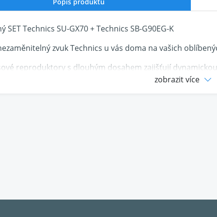
Popis produktu
ý SET Technics SU-GX70 + Technics SB-G90EG-K
 nezaměnitelný zvuk Technics u vás doma na vašich oblíben
ové reproduktory s dlouhým dosahem zajišťují dynamickou
lexu; Pro středotónovou a vysokofrekvenční větev se inženýř
zobrazit více
byla do středu středotónové membrány instalována nezávi
ato konstrukce, která je složitá na výrobu a složitá v detaile
 bodového zdroje zvuku. chyba fáze popř Nedochází k žád
h a středních kmitočtů do poslechového místa, prostorová 
ních konceptů obvykle perfektní a nesrovnatelně realistická.
dodává v barevném provedení:
cs SU-GX70
černý nebo stříbrný
cs SB-G90EG-K
černý