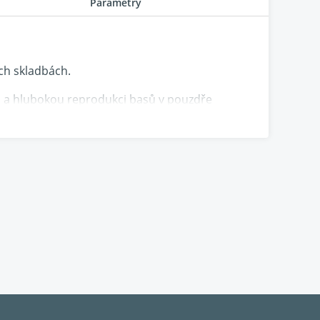
Parametry
ých skladbách.
 a hlubokou reprodukci basů v pouzdře
i Technics spoléhají na koaxiální měnič, ve
slá kopule výškového reproduktoru a
ch, zajišťuje, že středy a výšky budou znít z
ným anulacím kvůli rozdílným dobám přechodu
reprezentace nástrojů a hlasů je u takových