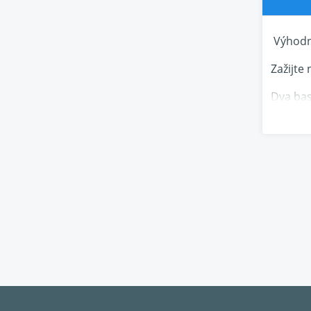
Výhodn
Zažijte
Dva bas
bassref
kterém 
měnič. T
jednoho
vysokýc
koaxiál
SET se 
Techni
Techni