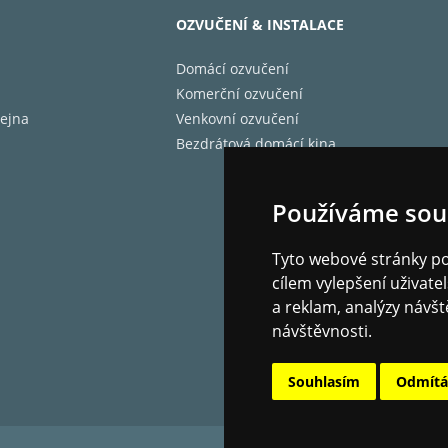
OZVUČENÍ & INSTALACE
Domácí ozvučení
Komerční ozvučení
ejna
Venkovní ozvučení
Bezdrátová domácí kina
Používáme sou
Tyto webové stránky pou
cílem vylepšení uživat
a reklam, analýzy návšt
návštěvnosti.
Souhlasím
Odmít