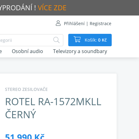
VYPRODÁNÍ !
VÍCE ZDE
Přihlášení | Registrace
Košík:
0 Kč
e
Osobní audio
Televizory a soundbary
STEREO ZESILOVAČE
ROTEL RA-1572MKLL
ČERNÝ
51 990 Kč