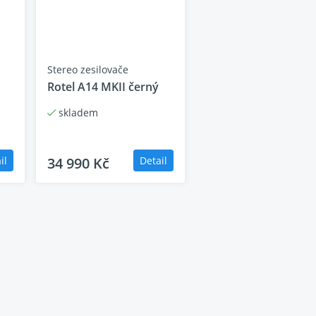
ač hlasitosti, výběr reproduktoru A-B pro zónu 2
ují bezproblémovou integraci s ovládacími
Stereo zesilovače
Rotel A14 MKII černý
skladem
il
34 990 Kč
Detail