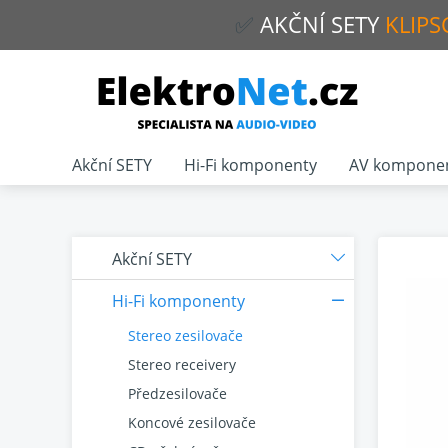
✅
AKČNÍ
SETY
KLIPS
Akční SETY
Hi-Fi komponenty
AV kompone
Akční SETY
Hi-Fi komponenty
Stereo zesilovače
Stereo receivery
Předzesilovače
Koncové zesilovače