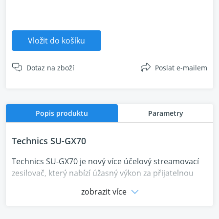
Vložit do košíku
Dotaz na zboží
Poslat e-mailem
Popis produktu
Parametry
Technics SU-GX70
Technics SU-GX70 je nový více účelový streamovací
zesilovač, který nabízí úžasný výkon za přijatelnou
cenu.
zobrazit více
Streamovací zesilovač Technics SU-GX70 je prvním
produktem Technics od znovuzrození značky v roce