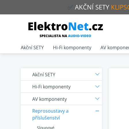
✅
AKČNÍ
SETY
KLIPS
Akční SETY
Hi-Fi komponenty
AV kompone
Akční SETY
Hi-Fi komponenty
AV komponenty
Reprosoustavy a
příslušenství
Sloupové