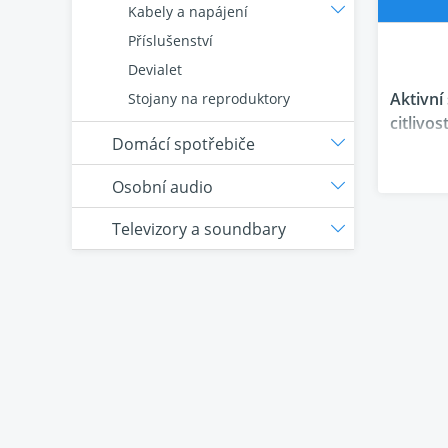
Kabely a napájení
Příslušenství
Devialet
Aktivní
Stojany na reproduktory
citlivos
Domácí spotřebiče
Osobní audio
Labrado
na 4 st
Televizory a soundbary
systéme
Žádné 
vždy to
svědčí 
voštino
procesi