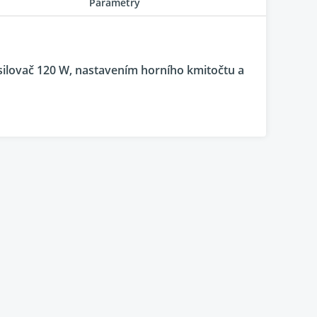
Parametry
ilovač 120 W, nastavením horního kmitočtu a
em Peerless
, směrovaným k zemi. Umístěn ja
sokým výkonem 120 W, atomatickým vypínacím
vého subwooferu.
Labrador AQ 422 MKIII
bude
těžkou práci. Již jeho hmotnost a rozměry
 nim přidejme
12“ reproduktor Peerless SLS
s
č třídy AB s novou verzí analogového
oidním transformátorem.