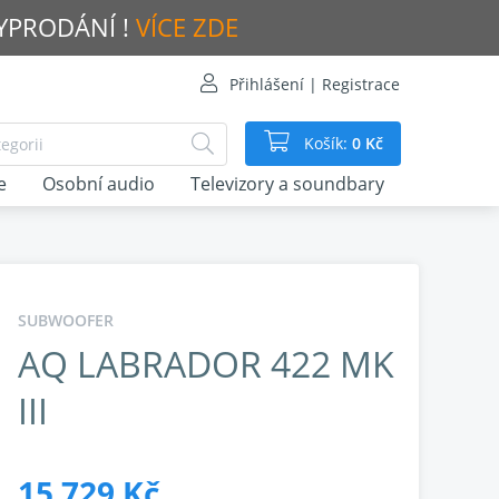
VYPRODÁNÍ !
VÍCE ZDE
Přihlášení | Registrace
Košík:
0 Kč
e
Osobní audio
Televizory a soundbary
SUBWOOFER
AQ LABRADOR 422 MK
III
15 729 Kč