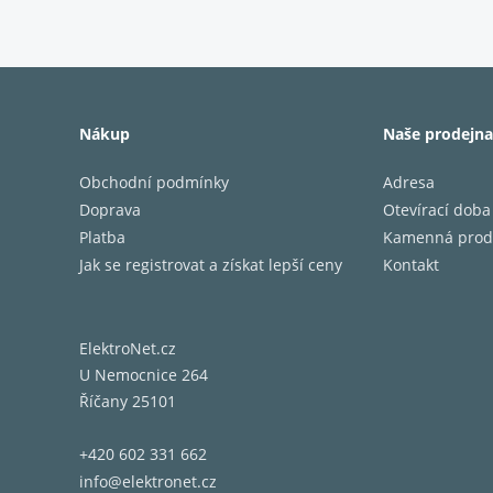
Reprodu
Aby byl
rozměrů
Nákup
Naše prodejna
součást
Obchodní podmínky
Adresa
Doprava
Otevírací doba
Celá oz
Platba
Kamenná prod
mezeru 
Jak se registrovat a získat lepší ceny
Kontakt
soused
ElektroNet.cz
Povrcho
U Nemocnice 264
Říčany 25101
+420 602 331 662
info@elektronet.cz