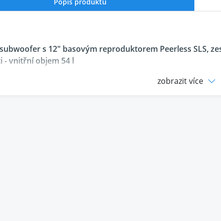
Popis produktu
 subwoofer s 12" basovým reproduktorem Peerless SLS, zes
ti - vnitřní objem 54 l
zobrazit více
r 422 MKII je osazený vynikajícím
12" basovým reproduktor
avitelných ocelových hrotech a je vybavený zesilovač s vy
m a nastavením dělícího kmitočtu i citlivosti.
plnohodnotný systémdomácího kina se neobejde bez pocti
u správnou volbou .Právem snese označení Heavy Duty – na 
o tom, že pro svou těžkou práci má základní předpoklady. K
vou membránou, vysokou citlivostí a u nás vyvinutý zesilova
ngu v aktivní výhybce. Zesilovač je napájen mohutným tor