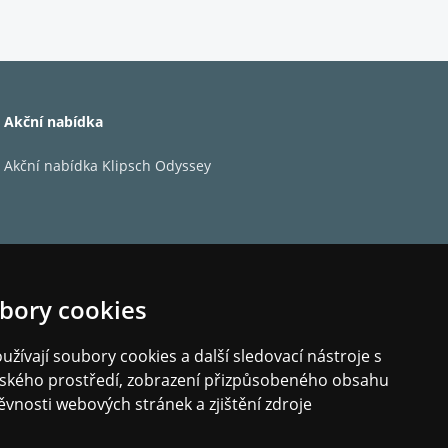
kovod délku 80 cm
, což je téměř dvojnásobek
ádaného bassreflexu, kde je jeho vedení zároveň
Akční nabídka
Akční nabídka Klipsch Odyssey
celových hrotech
, které zajišťují definovanou
 který nebude svým duněním obtěžovat
bory cookies
třešeň)
žívají soubory cookies a další sledovací nástroje s
elského prostředí, zobrazení přizpůsobeného obsahu
ěvnosti webových stránek a zjištění zdroje