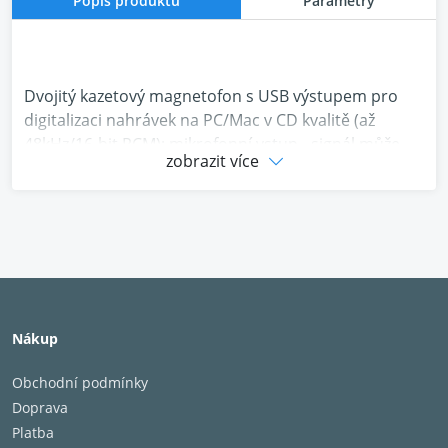
Popis produktu
Parametry
Dvojitý kazetový magnetofon s USB výstupem pro
digitalizaci nahrávek na PC/Mac v CD kvalitě (až
48kHz/16-bit PCM); mikrofonní vstup - signál může
zobrazit více
být míchán s přehrávaným signálem a
zaznamenáván na kazetu (funkce karaoke apod.);
funkce Pitch control +/-12%
Nákup
Obchodní podmínky
Doprava
Platba