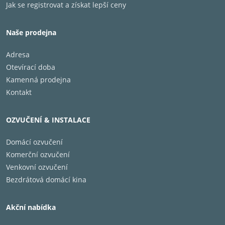
Jak se registrovat a získat lepší ceny
Naše prodejna
Adresa
Vstupy: RCA, mikrofon Jack 6,3 mm
Otevírací doba
Kamenná prodejna
Výstupy: USB, RCA, Jack 6,3 mm
Kontakt
Rozměry (šxvxh): 435 x 145 x 285,8 mm
OZVUČENÍ & INSTALACE
Hmotnost: 4,2 kg
Domácí ozvučení
Komerční ozvučení
Venkovní ozvučení
Bezdrátová domácí kina
Akční nabídka