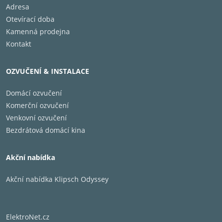
Výkon
40W 
Adresa
Impedance
8 O
Otevírací doba
Materiál krytu
AB
Kamenná prodejna
Montážní hloubka
9.6
Kontakt
Rozměr výřezu
33 x
Rozměry
22.8 
OZVUČENÍ & INSTALACE
Hmotnost
3.25
Barva
Čern
Domácí ozvučení
Cena za
Kus
Komerční ozvučení
Příslušenství
Ploc
Venkovní ozvučení
Bezdrátová domácí kina
Akční nabídka
Akční nabídka Klipsch Odyssey
ElektroNet.cz