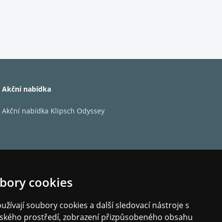
bílá
27,3
115
3.36
91
Akční nabídka
8
Akční nabídka Klipsch Odyssey
50
200
65
200
bory cookies
žívají soubory cookies a další sledovací nástroje s
elského prostředí, zobrazení přizpůsobeného obsahu