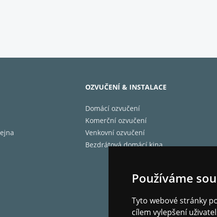
 instalace - vnější průměr (mm)
 instalace - hloubka (mm)
 instalace - váha (kg)
 (dB) -
OZVUČENÍ & INSTALACE
nce (Ohm)
Domácí ozvučení
lnost (W) - od
lnost (W) - do
Komerční ozvučení
ční rozsah - od (Hz)
ejna
Venkovní ozvučení
ční rozsah - do (kHz)
Bezdrátová domácí kina
Používáme sou
Tyto webové stránky pou
cílem vylepšení uživat