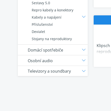
Sestavy 5.0
Repro kabely a konektory
Kabely a napájení
Příslušenství
Devialet
Stojany na reproduktory
Klipsch
Domácí spotřebiče
reprodu
systému
Osobní audio
Tato mo
Televizory a soundbary
náročně
Funkce:
8,5” po
1” Pivo
Patento
Magneti
Tec