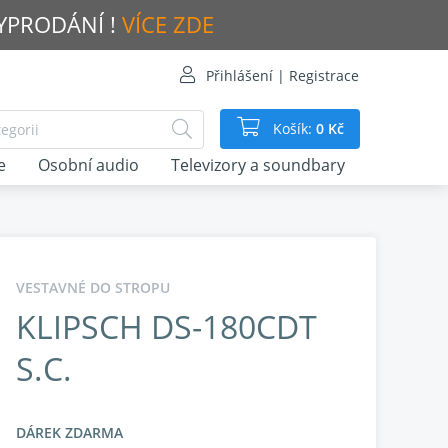
VYPRODÁNÍ !
VÍCE ZDE
Přihlášení | Registrace
Košík:
0 Kč
e
Osobní audio
Televizory a soundbary
VESTAVNÉ DO STROPU
KLIPSCH DS-180CDT
S.C.
DÁREK ZDARMA