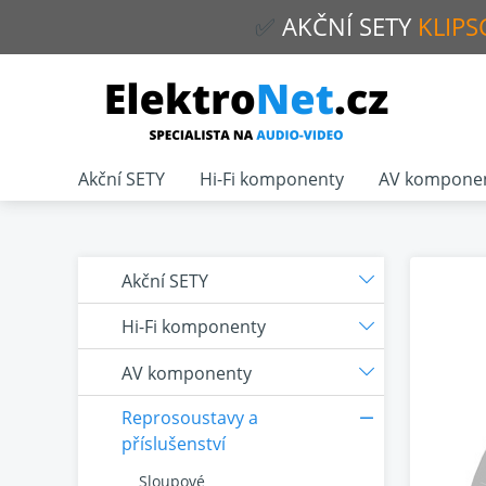
✅
AKČNÍ
SETY
KLIPS
Akční SETY
Hi-Fi komponenty
AV kompone
Akční SETY
Hi-Fi komponenty
AV komponenty
Reprosoustavy a
příslušenství
Sloupové