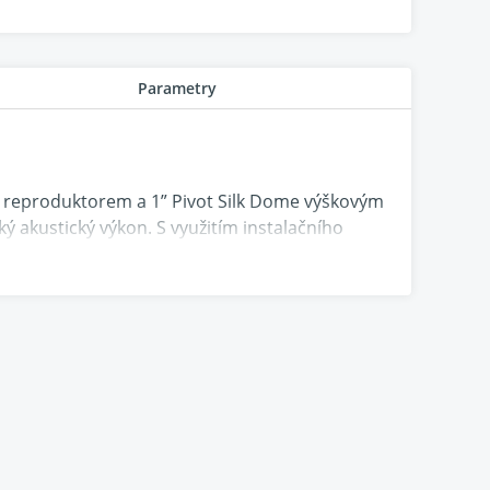
Parametry
 reproduktorem a 1” Pivot Silk Dome výškovým
akustický výkon. S využitím instalačního
.
y s vysokou dynamikou, je již určená pro
warm