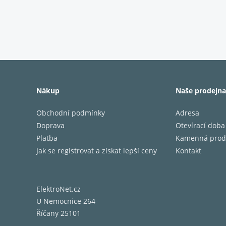
Barva
Rozměry
Rozměry
Rozměry
Citlivost
Nákup
Naše prodejna
Impeda
Obchodní podmínky
Adresa
Zatížite
Doprava
Otevírací doba
Zatížite
Frekven
Platba
Kamenná prod
Frekven
Jak se registrovat a získat lepší ceny
Kontakt
ElektroNet.cz
U Nemocnice 264
Říčany 25101