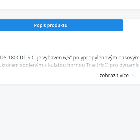
Popis produktu
 DS-180CDT S.C. je vybaven 6,5” polypropylenovým basovým
ktorem spojeným s kulatou hornou Tractrix® pro dynamický 
 Sky Hook™ Cinch by Swarm se doba instalace zkrátí o 75 %
zobrazit více
delová řada vestavěných reproduktorů je již bohatá na bas
jšího posluchače.
lypropylenový basový reproduktor
t Silk Dome výškový reproduktor
vaný instalační systém Sky Hook™ Cinch od společnosti S
cká mřížka bez rámečku
hnické parametry