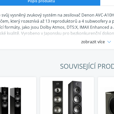
Popis produktu
 svůj vysněný zvukový systém na zesilovač Denon AVC-A10H
ačem, který rozeznívá až 13 reproduktorů a 4 subwoofery a p
ící formáty, jako jsou Dolby Atmos, DTS:X, IMAX Enhanced a
lské kvalitě. Vyrobeno v Japonsku pro bezkonkurenční dokon
álový zesilovač
zobrazit více
a HD
ěný systém HEOS
tů na kanál
tmos, DTS:X Pro, IMAX Enhanced
SOUVISEJÍCÍ PRO
ive Ready
 každý zážitek zábavou
uku audiofilské kvality, podpoře pohlcujících platforem a o
 a vy budete v centru dění.
í zesílení
anál má výkon 150 W - více než dost i pro ty nejnáročnější r