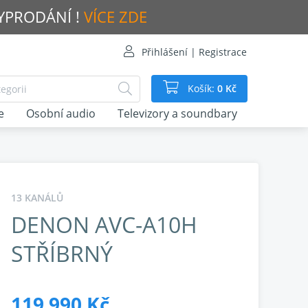
VYPRODÁNÍ !
VÍCE ZDE
Přihlášení | Registrace
Košík:
0 Kč
e
Osobní audio
Televizory a soundbary
13 KANÁLŮ
DENON AVC-A10H
STŘÍBRNÝ
119 990 Kč