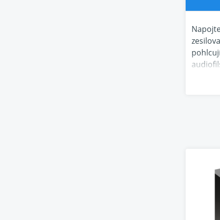
Napojte
zesilov
pohlcuj
audiofi
13.4kan
8K Ultr
Vestav
150 wat
Dolby A
Dirac L
Naplňte
Díky zv
scéna -
Robustn
Každý k