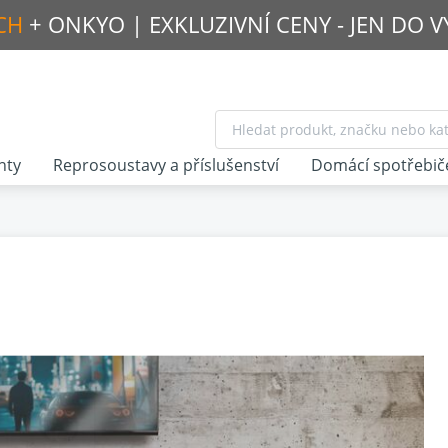
CH
+ ONKYO |
EXKLUZIVNÍ CENY - JEN DO 
nty
Reprosoustavy a příslušenství
Domácí spotřebič