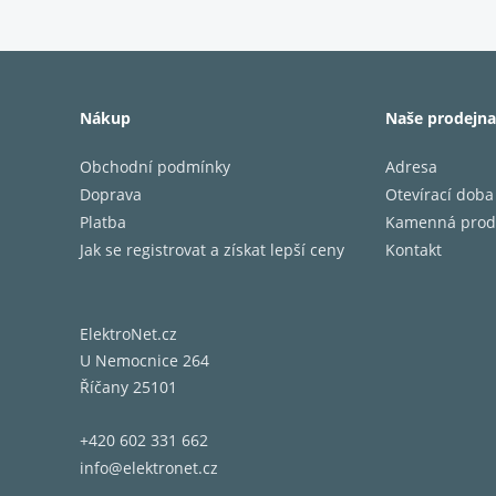
Nesrovn
DAC a v
Nákup
Naše prodejna
robustn
až 13 r
Obchodní podmínky
Adresa
Doprava
Otevírací doba
Platba
Kamenná prod
Jak se registrovat a získat lepší ceny
Kontakt
Vyroben
výrobek
vynikaj
prvotří
ElektroNet.cz
což zaj
U Nemocnice 264
Říčany 25101
+420 602 331 662
AAP (Ad
info@elektronet.cz
kompati