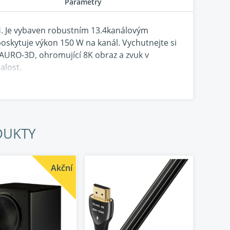
Parametry
. Je vybaven robustním 13.4kanálovým
oskytuje výkon 150 W na kanál. Vychutnejte si
 AURO-3D, ohromující 8K obraz a zvuk v
alost.
DUKTY
Akční
hromujícímu obrazu 8K ožije každá skladba a
eproduktory. Třináctikanálový monolitický