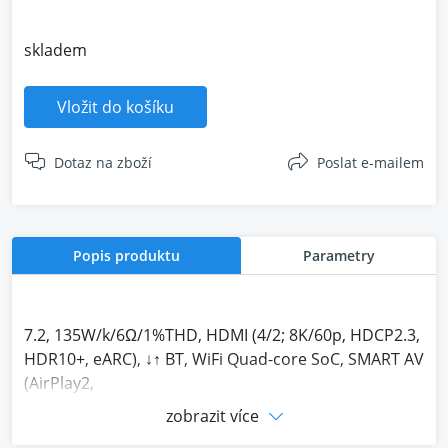
skladem
Vložit do košíku
Dotaz na zboží
Poslat e-mailem
Popis produktu
Parametry
7.2, 135W/k/6Ω/1%THD, HDMI (4/2; 8K/60p, HDCP2.3,
HDR10+, eARC), ↓↑ BT, WiFi Quad-core SoC, SMART AV
(AirPlay2,
Chromecast, Spotify, TIDAL, TuneIn, SONOS),
zobrazit více
D.Atmos 5.2.2/DTS:X, 192kHz/24bit DAC a VLSC, Hi-