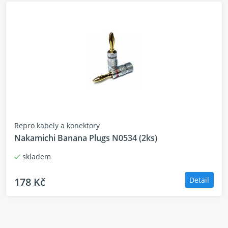
kanálů:
Výkon na kanál:
100 W (8 ohm, 20 Hz - 20 kHz, 0.08% 
Třída zesilovače:
A/B
DTS:
DTS HD Master, DTS:X, DTS Neural:X
Dolby:
Dolby TrueHD, Dolby Atmos, Dolby A
Atmos Music, Dolby Surround
Ostatní prostorové
-
formáty:
HDMI:
6 vstupů / 2 výstupy
Zpracování signálu
7.2
Repro kabely a konektory
(pre-out):
Nakamichi Banana Plugs N0534 (2ks)
Rozměry (Š x H x V):
44,2 x 35,4 x 23,5 cm
Váha:
10,9 kg
skladem
178 Kč
Detail