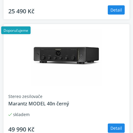
symetrii a vizuální prvky představující legendární
25 490 Kč
Detail
kvalitu Marantz.
Technologický Leader
Doporučujeme
CINEMA 60 je vybavena nejnovějšími formáty
pohlcujícího zvuku, videem v rozlišení 8K,
optimalizací místnosti, streamováním a dalšími
technologiemi, které vám usnadní a zkvalitní zábavu.
Výkon
Mistr Zvuku Marantz pečlivě vyladil CINEMA 60 pro
Stereo zesilovače
úžasný výkon s našimi patentovanými zesilovacími
Marantz MODEL 40n černý
obvody HDAM, aby vytvořil ten nejhudebnější zvuk ve
vaší domácnosti.
skladem
Styl
49 990 Kč
Detail