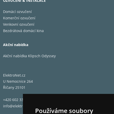
OZVUČENÍ & INSTALACE
Domácí ozvučení
Komerční ozvučení
Venkovní ozvučení
Bezdrátová domácí kina
Akční nabídka
Akční nabídka Klipsch Odyssey
ElektroNet.cz
U Nemocnice 264
Říčany 25101
+420 602 331 662
info@elektronet.cz
Používáme soubory