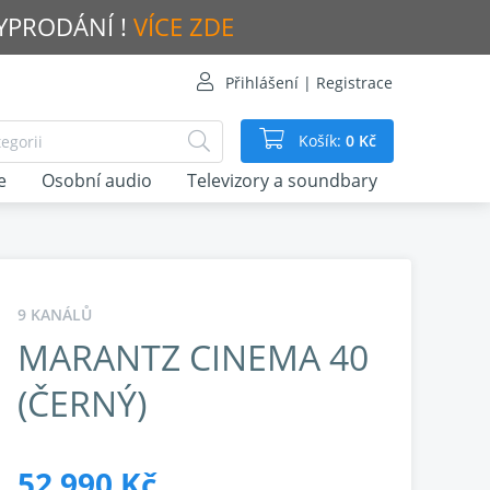
VYPRODÁNÍ !
VÍCE ZDE
Přihlášení | Registrace
Košík:
0 Kč
e
Osobní audio
Televizory a soundbary
9 KANÁLŮ
MARANTZ CINEMA 40
(ČERNÝ)
52 990 Kč