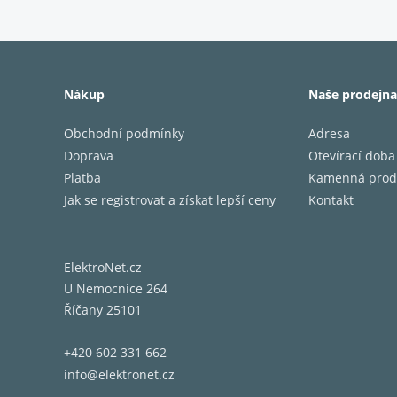
Počet z
Nákup
Naše prodejna
kanálů:
Výkon n
Obchodní podmínky
Adresa
Třída ze
Doprava
Otevírací doba
DTS:
Platba
Kamenná prod
Dolby:
Jak se registrovat a získat lepší ceny
Kontakt
Ostatní
formáty
ElektroNet.cz
HDMI:
U Nemocnice 264
Zpracov
Říčany 25101
(pre-out
Rozměry
+420 602 331 662
Váha:
info@elektronet.cz