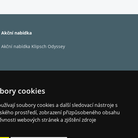
Akční nabídka
Akční nabídka Klipsch Odyssey
al:X
t Virtualization, Dolby
PEG H, Audyssey DSX,
bory cookies
žívají soubory cookies a další sledovací nástroje s
elského prostředí, zobrazení přizpůsobeného obsahu
ěvnosti webových stránek a zjištění zdroje