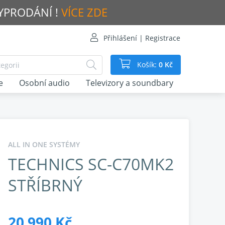
VYPRODÁNÍ !
VÍCE ZDE
Přihlášení | Registrace
Košík:
0 Kč
e
Osobní audio
Televizory a soundbary
ALL IN ONE SYSTÉMY
TECHNICS SC-C70MK2
STŘÍBRNÝ
20 990 Kč