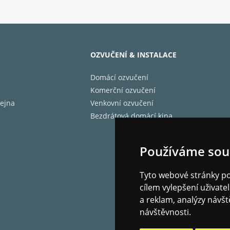
OZVUČENÍ & INSTALACE
Domácí ozvučení
Komerční ozvučení
ejna
Venkovní ozvučení
Bezdrátová domácí kina
Používáme sou
Tyto webové stránky pou
cílem vylepšení uživat
a reklam, analýzy návšt
návštěvnosti.
C-C70MK2 nabízí technologii Space Tune™ Auto, se kterou