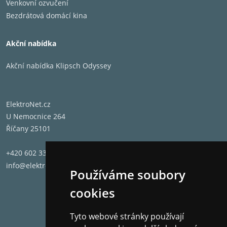
Venkovní ozvučení
Bezdrátová domácí kina
Akční nabídka
Akční nabídka Klipsch Odyssey
ElektroNet.cz
U Nemocnice 264
Říčany 25101
+420 602 331 662
info@elektronet.cz
Používáme soubory
cookies
Tyto webové stránky používají