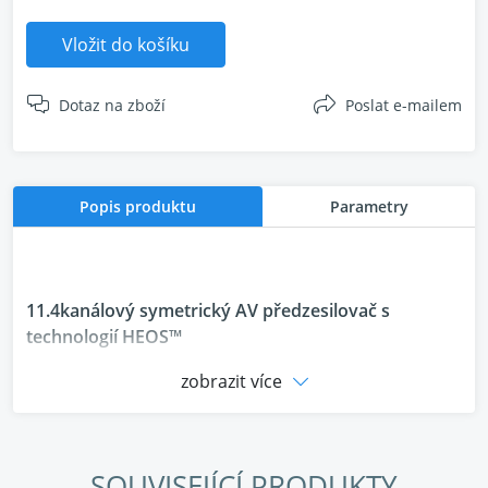
Vložit do košíku
Dotaz na zboží
Poslat e-mailem
Popis produktu
Parametry
11.4kanálový symetrický AV předzesilovač s
technologií HEOS™
zobrazit více
AV 30 nabízí výjimečný výkon a možnosti pro velké
multimediální místnosti a specializované systémy
domácího kina. Tento 11.4kanálový symetrický AV
SOUVISEJÍCÍ PRODUKTY