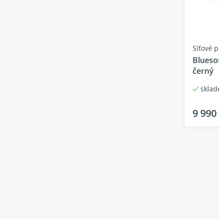
podpora
funguje
ovládán
Síťové 
Blues
černý
skla
9 990
Parame
Frekven
odezva
Zkresle
Vzorkov
frekven
Bitová
hloubk