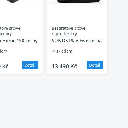
í MQA
tové síťové
Bezdrátové síťové
uktory
reproduktory
 Home 150 černý
SONOS Play Five černá
dem
skladem
0 Kč
Detail
13 490 Kč
Detail