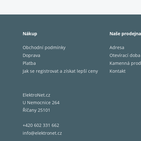
Zesilov
Typ zes
Třída
zesilov
Nákup
Naše prodejna
Výkon
zesilov
Obchodní podmínky
Adresa
Hardvé
Doprava
Otevírací doba
Proces
Platba
Kamenná prod
Provozn
Jak se registrovat a získat lepší ceny
Kontakt
teplota
Měnič
Výškov
ElektroNet.cz
Středo
U Nemocnice 264
měnič
Říčany 25101
Konekti
Konekti
+420 602 331 662
Vstupy
info@elektronet.cz