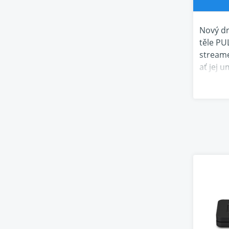
Nový dr
těle PU
streame
ať jej 
133 mm 
jen vyb
místnos
aktivní
patento
jeden 
digitál
oceňova
široká 
možnost
dva rep
pro vyl