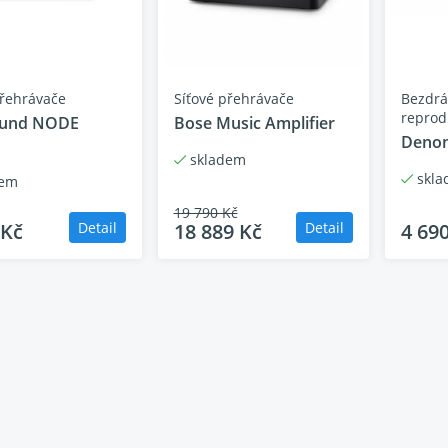
 Hi-Res kvality zvuku až 24-bit / 192 kHz včetně dekódován
 s hlasovými asistenty Amazon Alexa a Google Assistant
í pomocí intuitivní BluOS aplikace v češtině
přehrávače
Síťové přehrávače
Bezdrá
reprod
ound NODE
Bose Music Amplifier
Denon
skladem
skla
dem
19 790 Kč
 Kč
Detail
18 889 Kč
Detail
4 69
try
ční
60 – 20 000 Hz
ní
THD+N 0.030%
ací
až do 192 kHz
ce
16 – 24 bit
a