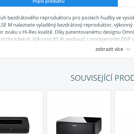
Popis produktu
uh bezdrátového reproduktoru pro poslech hudby ve vysoké
LSE M naleznete vyladěný bezdrátový reproduktor, výkonný 
r zvuku v Hi-Res kvalitě. Díky patentovanému designu Omni-
umístíte kdekoli. Výkonný 80 W zesilovač s inteligentním DSP
basového měniče a dvou 19 mm výškových měničů pro čistý a 
zobrazit více
rat svou oblíbenou hudbu, rádio nebo podcast pomocí intuiti
t podmanivým zvukem v hifi kvalitě.
 bezdrátový multiroom reproduktor typu vše v jednom
SOUVISEJÍCÍ PRO
vaný design Omni-Hybrid™ pro pohlcující 360-stupňový zvu
všesměrový 133 mm basový měnič a dva 19 mm výškové měn
ní zesilovač s celkovým výkonem 80 W a inteligentním DSP
ný BluOS streamer pro bezdrátové přehrávání hudby ve vys
škála podporovaných hudebních služeb včetně Spotify, Tida
 spárování s jinými Bluesound reproduktory v rámci jedn
roduktory PULSE M umí vytvořit stereo pár nebo zadní kan
epšení basů lze připojit bezdrátový subwoofer
Bluesound P