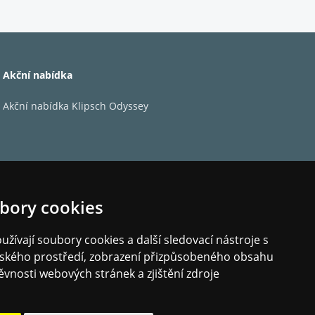
Akční nabídka
škový měnič)
Akční nabídka Klipsch Odyssey
bory cookies
žívají soubory cookies a další sledovací nástroje s
elského prostředí, zobrazení přizpůsobeného obsahu
m aptX HD Bluetooth 5.0
ěvnosti webových stránek a zjištění zdroje
x analogový linkový 3.5 mm jack (kombinovaný), 1 x USB-A, 1 