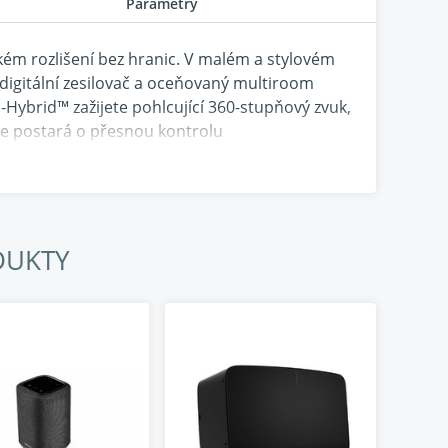
Parametry
m rozlišení bez hranic. V malém a stylovém
digitální zesilovač a oceňovaný multiroom
Hybrid™ zažijete pohlcující 360-stupňový zvuk,
 se postará o přesnou kontrolu
svěží zvuk téměř z jakéhokoli úhlu. Stačí si
vní aplikace v češtině a PULSE M vyplní vaši
DUKTY
k
iče
oké kvalitě
l nebo Deezer
é domácnosti
ál domácího kina
ULSE SUB+