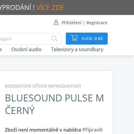
VYPRODÁNÍ !
VÍCE ZDE
Přihlášení | Registrace
Košík:
0 Kč
e
Osobní audio
Televizory a soundbary
BEZDRÁTOVÉ SÍŤOVÉ REPRODUKTORY
BLUESOUND PULSE M
ČERNÝ
Zboží není momentálně v nabídce
Přípravili