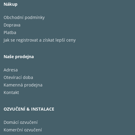
nebo bílé s chromovými detaily – ideální do každého
Nákup
prostoru.
Obchodní podmínky
Doprava
Přenosný
•
: Kompaktní rozměry (průměr 17 cm, cca 2
Platba
kg) a snadné přenášení díky integrovanému madlu.
Jak se registrovat a získat lepší ceny
Vezměte si ho kamkoli
•
: Součástí balení je stylová
Naše prodejna
brašna a ramenní popruh pro vysoce kvalitní, silný zvuk
Adresa
na cestách.
Otevírací doba
Kamenná prodejna
Kontakt
OZVUČENÍ & INSTALACE
Domácí ozvučení
Komerční ozvučení