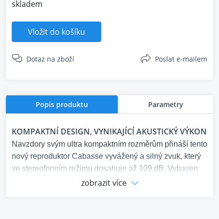
skladem
Vložit do košíku
Dotaz na zboží
Poslat e-mailem
Popis produktu
Parametry
KOMPAKTNÍ DESIGN, VYNIKAJÍCÍ AKUSTICKÝ VÝKON
Navzdory svým ultra kompaktním rozměrům přináší tento
nový reproduktor Cabasse vyvážený a silný zvuk, který
ve stereofonním režimu dosahuje až 109 dB. Vybaven
je:
zobrazit více
• 1x širokopásmový reproduktor DOM 45
• 2x 12cm basové reproduktory v uspořádání typu Push
Push s plástvovou strukturou