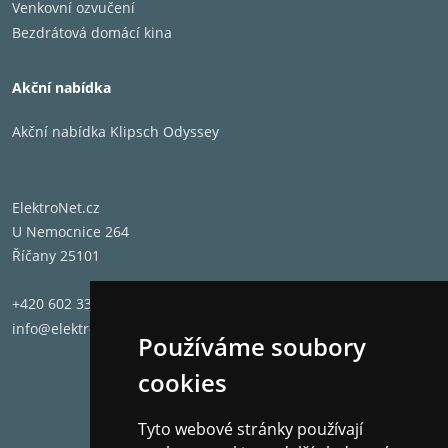
Venkovní ozvučení
Bezdrátová domácí kina
Akční nabídka
Akční nabídka Klipsch Odyssey
ElektroNet.cz
U Nemocnice 264
Říčany 25101
+420 602 331 662
info@elektronet.cz
Používáme soubory
ERGONOMIE
cookies
Tyto webové stránky používají
THE PEARL MYUKI
Na horní straně reproduktoru
se