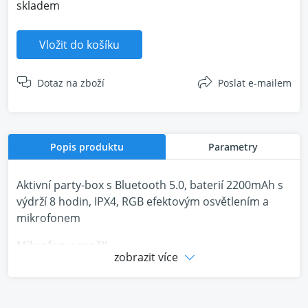
skladem
Vložit do košíku
Dotaz na zboží
Poslat e-mailem
Popis produktu
Parametry
Aktivní party-box s Bluetooth 5.0, baterií 2200mAh s
výdrží 8 hodin, IPX4, RGB efektovým osvětlením a
mikrofonem
Mikrofon v ceně!!
zobrazit více
Skutečný příběh: zpěv zvyšuje přirozené endorfiny
vašeho mozku, známé také jako šťastné
chemikálie. Gig XXL je dodáván s karaoke