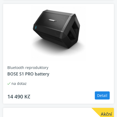
Dva jsou lepší než jeden! Synchronizací dvou Gig XXL
s duálním vestavěným Bluetooth párováním získáte
skutečný dvoukanálový stereo zvuk. Považujte to za
duet pro scénu řečníků. Je to nejlepší způsob, jak si
užít hudbu, nejlepší pro velkou párty a vždy lepší
sdílení s přáteli.
Vestavěná baterie
Bluetooth reproduktory
Jedno plné nabití = 8 hodin přehrávání vašich
BOSE S1 PRO battery
oblíbených rytmů. A to na plnou hlasitost. S Gig XXL
jste připraveni na dlouhou cestu.
na dotaz
14 490 Kč
Detail
Technické parametry:
Frekvence: 60Hz–20kHz +/- 3dB
Akční