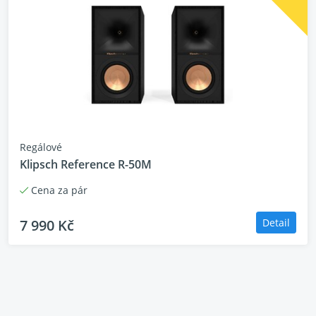
Rozměry: 13.98” (355mm) H x 10.04” (255mm) W x
9.06” (230mm) D
Váha: 4Kg
Baterie: Rechargeable Lithium 7.4V / 2200mAh
Vstupy: Bluetooth 5.0®, 3.5mm Analog In, USB,
Karaoke Input, GTR
Regálové
Klipsch Reference R-50M
Cena za pár
7 990 Kč
Detail