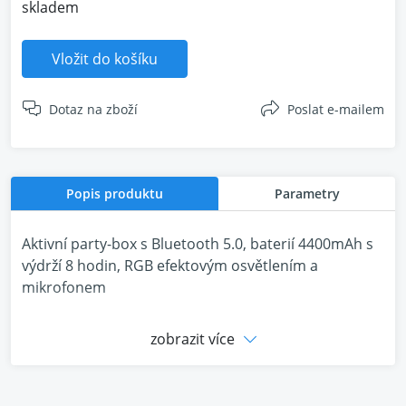
skladem
Vložit do košíku
Dotaz na zboží
Poslat e-mailem
Popis produktu
Parametry
Aktivní party-box s Bluetooth 5.0, baterií 4400mAh s
výdrží 8 hodin, RGB efektovým osvětlením a
mikrofonem
zobrazit více
Mikrofon v ceně!!
Skutečný příběh: zpěv zvyšuje přirozené endorfiny