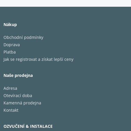
Dotykové ovládání
Přehrávejte/pozastavte
Nákup
hudbu, zvyšte
hlasitost, cyklujte
Obchodní podmínky
režimy a přepínejte
Doprava
skladby jednoduchým
Platba
klepnutím nebo
Jak se registrovat a získat lepší ceny
přejetím doprava na
sluchátka.
Naše prodejna
Adresa
Otevírací doba
aplikace Bose Music
Kamenná prodejna
Přizpůsobte si v
Kontakt
aplikaci téměř vše
podle svých
představ pomocí
OZVUČENÍ & INSTALACE