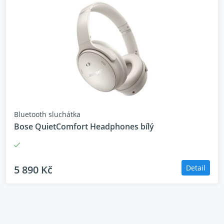
uvědomte si, když to
potřebujete. Nebo je
spojte podle svých
představ s těmito
sluchátky s potlačením
hluku.
Nejjasnější telefonní
Bluetooth sluchátka
hovory
Bose QuietComfort Headphones bílý
Už žádné "co?" když se
pokusíte říct
„ahoj“. Použijte jedno
5 890 Kč
Detail
nebo dvě sluchátka pro
nejčistší a
nejpřirozeněji znějící
telefonní hovory.