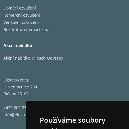
nastavitelného
ekvalizéru, vlastních
Domácí ozvučení
režimů a zkratky, ke
Komerční ozvučení
které máte přístup
Venkovní ozvučení
přímo na sluchátku.
Bezdrátová domácí kina
Akční nabídka
Akční nabídka Klipsch Odyssey
Technic
specifik
ElektroNet.cz
Sluchátka
U Nemocnice 264
Mikrofony
Říčany 25101
Potlačení okolního zvuku
Typ regulace hluku
+420 602 331 662
Voděodolný
info@elektronet.cz
Používáme soubory
Pouzdro
rozměr sluchátek