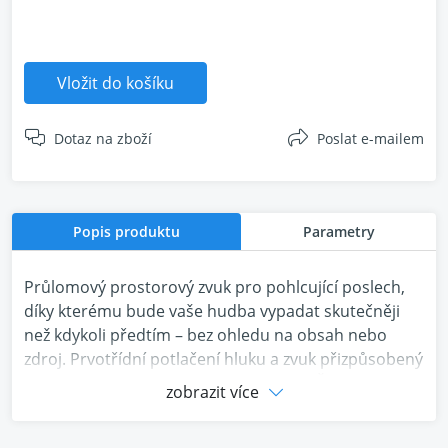
Vložit do košíku
Dotaz na zboží
Poslat e-mailem
Popis produktu
Parametry
Průlomový prostorový zvuk pro pohlcující poslech,
díky kterému bude vaše hudba vypadat skutečněji
než kdykoli předtím – bez ohledu na obsah nebo
zdroj. Prvotřídní potlačení hluku a zvuk přizpůsobený
vám. A design, který se tak dobře nosí. Řekni
zobrazit více
méně. (Poslouchejte více.) Sluchátka QuietComfort
Ultra Earbuds představují dokonalý zážitek ze