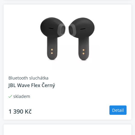
Získejte přehled o vašem okolí
Hands-free hovory s funkcí VoiceAware
Odolnost vůči vodě i prachu
Kompatibilní s aplikací JBL Headphones
Bluetooth sluchátka
JBL Wave Flex Černý
skladem
1 390 Kč
Detail