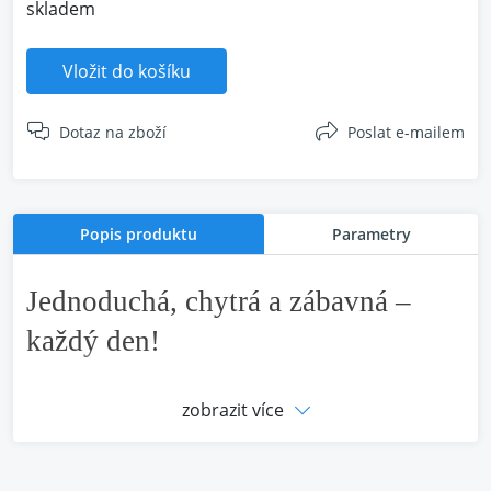
skladem
Vložit do košíku
Dotaz na zboží
Poslat e-mailem
Popis produktu
Parametry
Jednoduchá, chytrá a zábavná –
každý den!
Vezměte si skvělý zvuk kamkoli. Basy, které
zobrazit více
skutečně ucítíte, celková výdrž baterie až 32
hodin, bezpečný a pohodlný otevřený design s
nožičkou a odolnost vůči prachu i vodě –