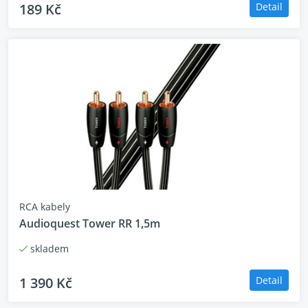
189 Kč
Detail
Velmi dobře hrající signálový kabel Cardas z řady
Crosslink. Dlouhá léta vyzkoušená modelová řada
Crosslink zaručí velmi detailní a dynamický zvuk.
Kabel je navržen pro základní a střední třídu HiFi
komponentů. Lelý kabel je vyroben v USA. Déla
kabelu je 1m
RCA kabely
Audioquest Tower RR 1,5m
skladem
1 390 Kč
Detail