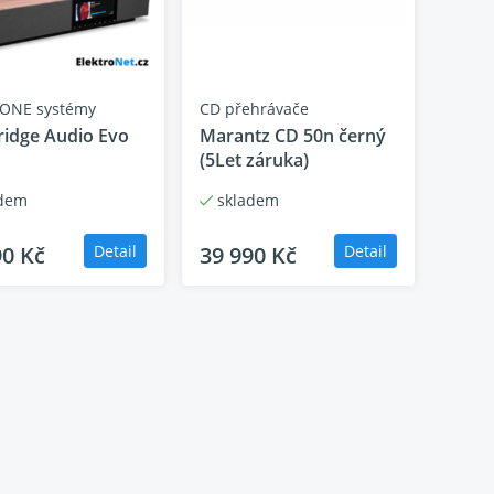
 ONE systémy
CD přehrávače
idge Audio Evo
Marantz CD 50n černý
ly nebudou rušit digitální signál. CXC má na výběr
(5Let záruka)
te si ten, který nejlépe vyhovuje vašemu DAC, ať
dem
skladem
ilovače.
90 Kč
Detail
39 990 Kč
Detail
t, co budete poslouchat. A všechna dálková
íčové příkazy potřebujete pouze jedno zařízení