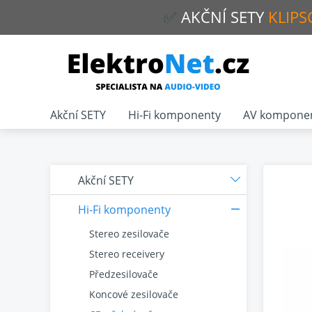
✅
AKČNÍ
SETY
KLIPS
Akční SETY
Hi-Fi komponenty
AV kompone
Akční SETY
Hi-Fi komponenty
Stereo zesilovače
Stereo receivery
Předzesilovače
Koncové zesilovače