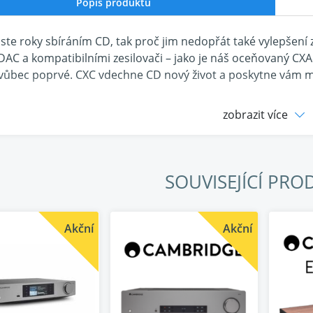
Popis produktu
i jste roky sbíráním CD, tak proč jim nedopřát také vylepšení
 DAC a kompatibilními zesilovači – jako je náš oceňovaný CXA8
ůbec poprvé. CXC vdechne CD nový život a poskytne vám mno
zobrazit více
ejte jednu věc dobře
naprosto čistý účel. Je navržen tak, aby četl digitální zvuko
SOUVISEJÍCÍ PRO
stentností. Poté předá tento signál DAC, jako je náš DacMag
jí v zesilovačích CX. Každá součást v CXC je zaměřena na pr
Akční
Akční
sné řízení
 jednotka v CXC byla původně navržena našimi inženýry pro
dná víceúčelová disková jednotka. Otáčením audio CD přesn