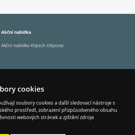
S/PDIF koaxiální a TOSLINK optický
<75 ohmů
25W
Akční nabídka
<0,5W
Ano
Akční nabídka Klipsch Odyssey
Ano
85 x 430 x 315 mm (3,1 x 16,9 x 12,4”)
4,7 kg (10,3 liber)
CXC CD Transport, napájecí kabel, 3 x AAA bateri
bory cookies
žívají soubory cookies a další sledovací nástroje s
elského prostředí, zobrazení přizpůsobeného obsahu
ěvnosti webových stránek a zjištění zdroje