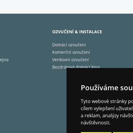
LNÍ AUDIO VÝSTUPY
NÍ IMPEDANCE S/PDIF
LNÍ SPOTŘEBA ENERGIE
OZVUČENÍ & INSTALACE
BA ENERGIE V POHOTOVOSTNÍM REŽIMU
BLÉMOVÉ PŘEHRÁVÁNÍ?
Domácí ozvučení
É OVLÁDÁNÍ
Komerční ozvučení
Y (VXŠXH)
ejna
Venkovní ozvučení
OST
Bezdrátová domácí kina
KRABICE
Používáme sou
Tyto webové stránky pou
cílem vylepšení uživat
a reklam, analýzy návšt
návštěvnosti.