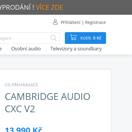
VYPRODÁNÍ !
VÍCE ZDE
Přihlášení | Registrace
Košík:
0 Kč
e
Osobní audio
Televizory a soundbary
CD PŘEHRÁVAČE
CAMBRIDGE AUDIO
CXC V2
13 990 Kč