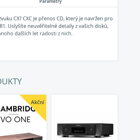
Parametry
 zvuku CX? CXC je přenos CD, který je navržen pro
1. Uslyšíte neuvěřitelné detaily z vašich disků,
ho dalších let radosti z nich.
vé informace na discích CD s absolutní přesností
DUKTY
ic 200M nebo vysoce kvalitní DAC, které se
ovedení tohoto úkolu s přesností.
Akční
 naše špičkové CD přehrávače. Proslulé servo S3
ou rychlostí potřebnou pro načítání dat