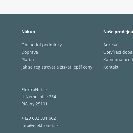
DIGITÁ
VÝSTUP
MAXIMÁ
Nákup
Naše prodejna
SPOTŘE
BEZPRO
Obchodní podmínky
Adresa
DÁLKOV
Doprava
Otevírací doba
ROZMĚR
Platba
Kamenná prod
HMOTN
Jak se registrovat a získat lepší ceny
Kontakt
OBSAH 
ElektroNet.cz
U Nemocnice 264
Říčany 25101
+420 602 331 662
info@elektronet.cz