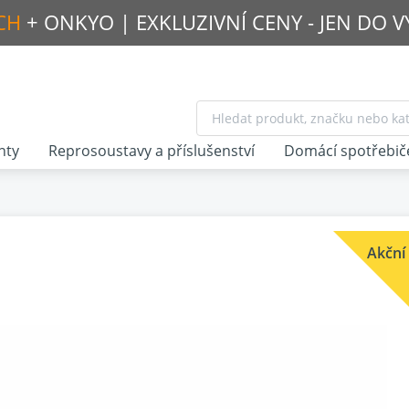
CH
+ ONKYO |
EXKLUZIVNÍ CENY - JEN DO 
nty
Reprosoustavy a příslušenství
Domácí spotřebič
Akční