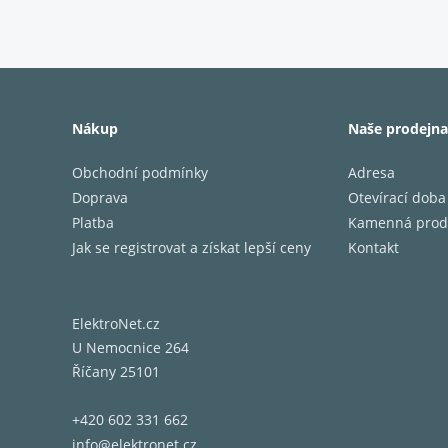
Říz
Krásně 
Nákup
Naše prodejna
výš. Ap
upravuj
Obchodní podmínky
Adresa
CXN100 
Doprava
Otevírací doba
Platba
Kamenná prod
Nav
Jak se registrovat a získat lepší ceny
Kontakt
Díky el
ElektroNet.cz
Jeho sc
U Nemocnice 264
je jen 
Říčany 25101
Konecko
+420 602 331 662
info@elektronet.cz