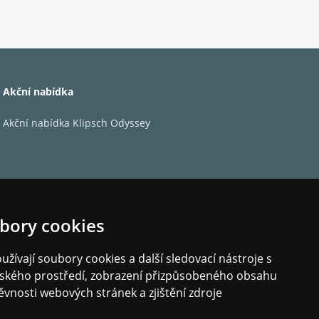
 zážitek z přehrávání hudby z CXN100 o úroveň
Akční nabídka
je intuitivní ovládání připojených zdrojů –
te alba z pohodlí vašeho poslechového místa.
Akční nabídka Klipsch Odyssey
 komponenty CXC a CXA.
ydrží CXN100 fyzicky i esteticky po mnoho let.
bory cookies
it vaši investici. Výroba produktů, které vydrží,
lanetu a maximalizovat váš požitek z poslechu.
žívají soubory cookies a další sledovací nástroje s
elského prostředí, zobrazení přizpůsobeného obsahu
ěvnosti webových stránek a zjištění zdroje