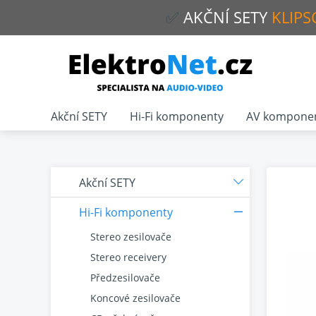
✅
AKČNÍ
SETY
KLIPS
Akční SETY
Hi-Fi komponenty
AV kompone
Akční SETY
Hi-Fi komponenty
Stereo zesilovače
Stereo receivery
Předzesilovače
Koncové zesilovače