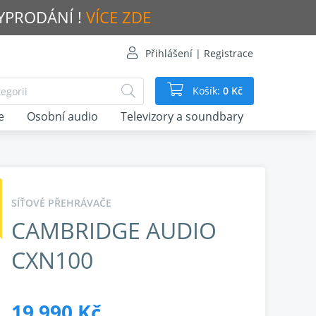
VYPRODÁNÍ !
VÍCE ZDE
Přihlášení | Registrace
Košík:
0 Kč
e
Osobní audio
Televizory a soundbary
SÍŤOVÉ PŘEHRÁVAČE
CAMBRIDGE AUDIO
CXN100
19 990 Kč