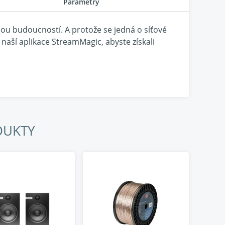
Parametry
lou budoucností. A protože se jedná o síťové
naší aplikace StreamMagic, abyste získali
šením – o to lepší pro obaly alb. Změnili jsme
ící hmatovou odezvou. Uvnitř posouváme věci o
naším modulem StreamMagic Gen 4.
DUKTY
 signálovou cestu doplňuje obrázek.
latí – díky lepším KODEKŮM, širokopásmovým
al snadnou dostupnost digitálního formátu, ale
ety navrhování hi-fi a více než deset let