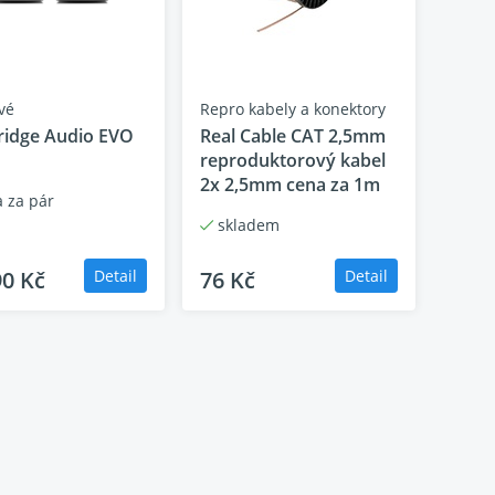
vé
Repro kabely a konektory
idge Audio EVO
Real Cable CAT 2,5mm
reproduktorový kabel
zlišení, jako je internetové rádio, Spotify
2x 2,5mm cena za 1m
ou kvalitu zvuku. S vestavěným Apple Airplay2 a
 za pár
nds a dalším. CXN100 je také Roon Ready a
skladem
tě.
90 Kč
Detail
76 Kč
Detail
jeho mozkem. Provozuje naši vlastní
ž deset let. Je zodpovědný za hladký,
jakéhokoli digitálního zdroje. Firmware CXN100
k novým službám.