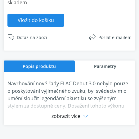
skladem
Vložit do košíku
Dotaz na zboží
Poslat e-mailem
Popis produktu
Parametry
Navrhování nové řady ELAC Debut 3.0 nebylo pouze
o poskytování výjimečného zvuku; byl svědectvím o
umění sloučit legendární akustiku se zvýšeným
stylem za dostupné ceny. Dosažení tohoto výkonu
vyžadovalo směs kreativity, elánu a neúnavné snahy
zobrazit více
o dokonalost. ELAC se vydal na cestu, která
zahrnovala zkoumání dodavatelských řetězců,
náročné akustiky a posouvání hranic inovací