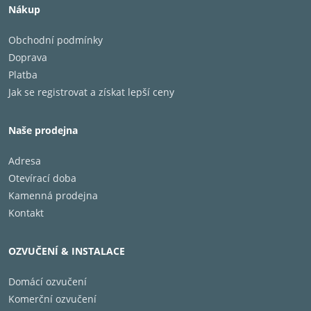
Nákup
Obchodní podmínky
Doprava
Platba
Jak se registrovat a získat lepší ceny
Naše prodejna
Aramidový tkaný basový
Adresa
Otevírací doba
reproduktor
Kamenná prodejna
Kontakt
Výjimečná pevnost a tuhost
OZVUČENÍ & INSTALACE
Nejnovější iterace řady reproduktorů Debut 3.0
integruje nově zkonstruovaný woofer z aramidových
Domácí ozvučení
vláken proslulý svými vynikajícími vlastnostmi, včetně
Komerční ozvučení
výjimečného poměru pevnosti k hmotnosti,