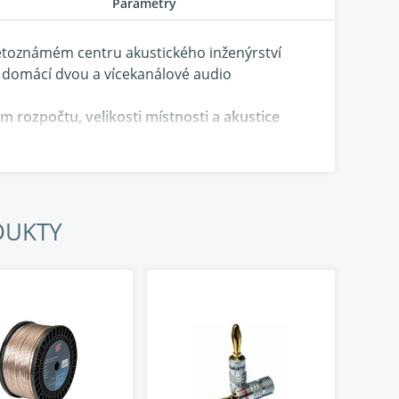
Parametry
ětoznámém centru akustického inženýrství
ro domácí dvou a vícekanálové audio
 rozpočtu, velikosti místnosti a akustice
nce nové generace zákazníků.
áří tak dokonale sladěný harmonický systém s
DUKTY
)
, které vyniknou v každém interiéru.