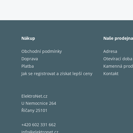
2½-PÁ
1" (25 
Nákup
Naše prodejna
zvukovo
Referen
Obchodní podmínky
Adresa
Nová g
Doprava
Otevírací doba
podmín
Platba
Kamenná prod
Tato te
Jak se registrovat a získat lepší ceny
Kontakt
výškové
kmitoče
Čtyři s
ElektroNet.cz
pryžové
U Nemocnice 264
Říčany 25101
+420 602 331 662
info@elektronet.cz