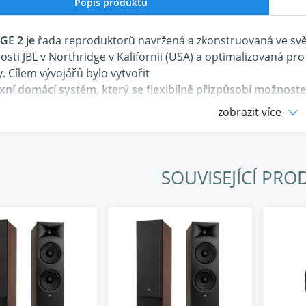
Popis produktu
GE 2 je
řada reproduktorů navržená a zkonstruovaná ve sv
osti JBL v Northridge v Kalifornii (USA) a optimalizovaná p
. Cílem vývojářů bylo vytvořit
ní domácí systém, který se flexibilně přizpůsobí možnostem
hového prostoru
zobrazit více
eň byl kladen důraz na aktuální designové trendy a prefere
sm modelů řady Stage 2 využívá stejné technologie a vytv
ým
výkonem, sjednocujícími estetickými prvky a
nitelnou zvukovou signaturou JBL
SOUVISEJÍCÍ PRO
eny jsou ve dvou stylových barevných variantách
ní povrchovou úpravou ESPRESSO (tmavá) a LATTE (světlá