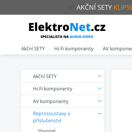
✅
AKČNÍ
SETY
KLIPS
Akční SETY
Hi-Fi komponenty
AV kompone
Akční SETY
Hi-Fi komponenty
AV komponenty
Reprosoustavy a
příslušenství
Sloupové