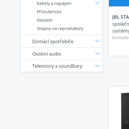
Kabely a napájení
Příslušenství
JBL STA
Devialet
společn
Stojany na reproduktory
systémy
komplex
Domácí spotřebiče
poslec
. Zárov
Osobní audio
Všech o
vysok
Televizory a soundbary
nezamě
. Nabíz
s moder