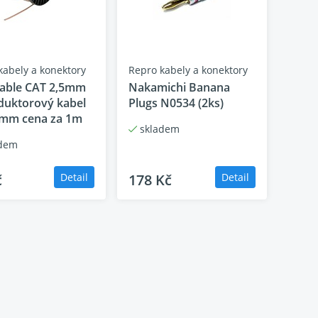
MA
, které mohou být perfektními partnery pro
 kina JBL. Zažijte vzrušující zážitky z živého
vacím pokoji. Všechny tóny zvukového
kabely a konektory
Repro kabely a konektory
Cable CAT 2,5mm
Nakamichi Banana
duktorový kabel
Plugs N0534 (2ks)
5mm cena za 1m
skladem
dem
č
Detail
178 Kč
Detail
alogového) kanálu v systémech domácího
áním představuje optimální řešení pro
produktorem. Návrh koncepce byl směrován
a detailní reprodukci řečového pásma.
taci zvuku.
V receiverů a zároveň znamená vyšší