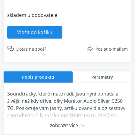
skladem u dodovatele
Vložit do košíku
Dotaz na zboží
Poslat e-mailem
Popis produktu
Parametry
Soundtracky, které máte rádi, jsou nyní bohatší a
živější než kdy dříve, díky Monitor Audio Silver C250
7G. Poskytuje vám jasný, artikulovaný dialog sestavy
reproduktorů kina v kompaktním tvaru, který se
dokonale hodí do vašeho obývacího pokoje. Netřeba
zobrazit více
dodávat, že obsahuje nejnovější inovace Silver