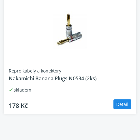
272 mm (8 7/64 x 18 16/64 x 10 45/64 ")
Hmotnost 10,6 kg
Repro kabely a konektory
Nakamichi Banana Plugs N0534 (2ks)
skladem
178 Kč
Detail