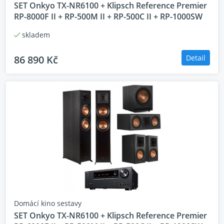
reprosoustava)
SET Onkyo TX-NR6100 + Klipsch Reference Premier
RP-8000F II + RP-500M II + RP-500C II + RP-1000SW
1pár Klipsch RP-500M II (zadní efektová
reprosoustava)
skladem
1x Klipsch RP-500C II (centrální reprosoustava)
86 890 Kč
Detail
SET je možné dodat v barevném provedení:
Onkyo TX-NR6100 (černé)
Klipsch RP-8000F II (černé nebo ořech)
Klipsch RP-500M II (černé nebo ořech)
Klipsch RP-500C II (černé nebo ořech)
Domácí kino sestavy
SET Onkyo TX-NR6100 + Klipsch Reference Premier