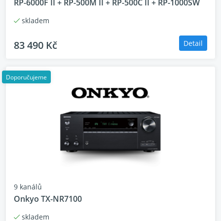
RP-6000F II + RP-500M II + RP-500C II + RP-1000SW
skladem
83 490 Kč
Detail
Doporučujeme
9 kanálů
Onkyo TX-NR7100
skladem