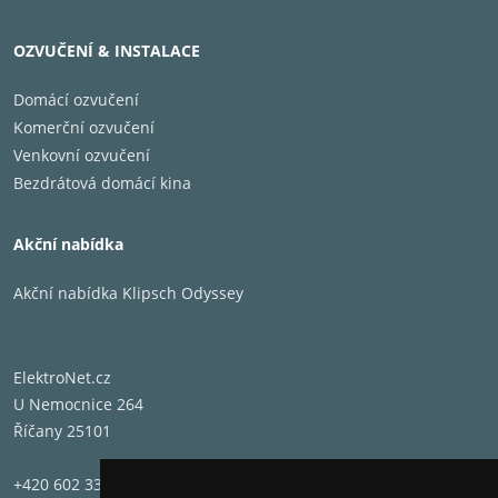
OZVUČENÍ & INSTALACE
Domácí ozvučení
Komerční ozvučení
Venkovní ozvučení
Bezdrátová domácí kina
VÝŠKOVĚ NASATVITELNÉ NOŽKY TLUMENÉ TPE
Akční nabídka
Akční nabídka Klipsch Odyssey
ElektroNet.cz
U Nemocnice 264
Říčany 25101
+420 602 331 662