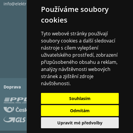
info@elektronet.cz
Používáme soubory
cookies
Gramofon DEBUT EVO 2 je usazen na třech výškově
nastavitelných vytlumených nožkách, které zaručují
Tyto webové stránky používají
optimální stabilitu. Nožky omezují velmi dobře
soubory cookies a další sledovací
přenos vibrací z okolí na šasi gramofonu a zároveň
nástroje s cílem vylepšení
umožňují i vyrovnání gramofonu na nerovném
uživatelského prostředí, zobrazení
povrchu. Dokonale rovný gramofon je nezbytný
přizpůsobeného obsahu a reklam,
pro maximálně přesný zvuk.
analýzy návštěvnosti webových
stránek a zjištění zdroje
návštěvnosti.
Doprava
Platba
SYSTÉM ZAVĚŠENÍ MOTORU
Souhlasím
Odmítám
Upravit mé předvolby