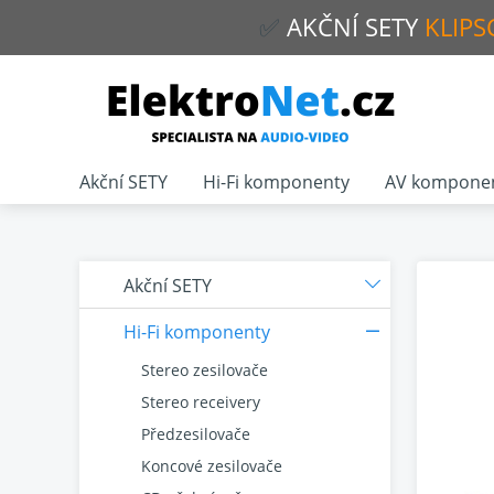
✅
AKČNÍ
SETY
KLIPS
Akční SETY
Hi-Fi komponenty
AV kompone
Akční SETY
Hi-Fi komponenty
Stereo zesilovače
Stereo receivery
Předzesilovače
Koncové zesilovače