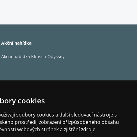
ě přesné otáčky
ačky SAEC
Akční nabídka
kový výstup)
Akční nabídka Klipsch Odyssey
ních svorkách
 kabelu s GND linkou)
bory cookies
žívají soubory cookies a další sledovací nástroje s
elského prostředí, zobrazení přizpůsobeného obsahu
ěvnosti webových stránek a zjištění zdroje