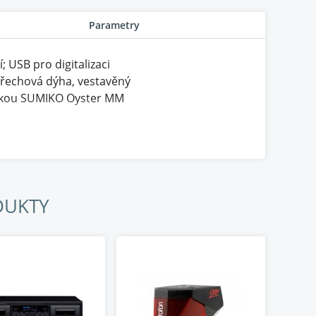
Parametry
 USB pro digitalizaci
í ořechová dýha, vestavěný
skou SUMIKO Oyster MM
trémně tenký. Zpětnovazební obvod řízený
, čímž dosahuje jak přehrávání záznamu s
 stylovým krytem.
DUKTY
 dosáhl v kombinaci s nově vyvinutým motorem