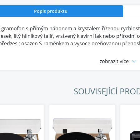
Popis produktu
 gramofon s přímým náhonem a krystalem řízenou rychlostí;
sek, litý hliníkový talíř, vrstvený klavírní lak nebo přírodn
předzes.; osazen S-raménkem a vysoce oceňovanou přeno
 vyvinutý motor s přímým pohonem
zobrazit více
e bezkomutátorového stejnosměrného motoru, který je ex
čítačem pracuje s odchylkou rychlosti krystalové přesnosti
wow a flutter jedinečným pro metodu přímého pohonu, tak
SOUVISEJÍCÍ PRO
ový tlakově litý talíř
vý tlakově litý talíř, který má vysoký moment setrvačnosti,
jší rotace