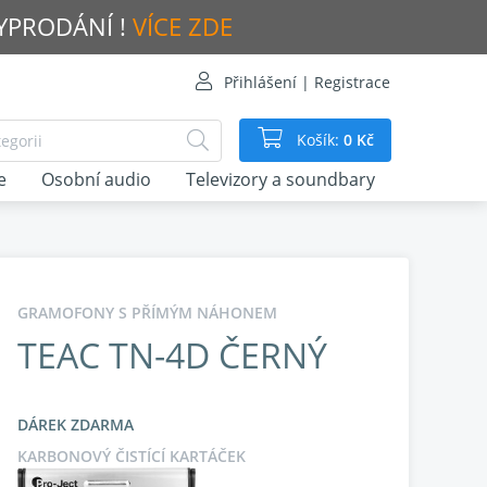
VYPRODÁNÍ !
VÍCE ZDE
Přihlášení | Registrace
Košík:
0 Kč
e
Osobní audio
Televizory a soundbary
GRAMOFONY S PŘÍMÝM NÁHONEM
TEAC TN-4D ČERNÝ
DÁREK ZDARMA
KARBONOVÝ ČISTÍCÍ KARTÁČEK