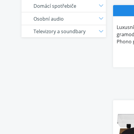
Domácí spotřebiče
Osobní audio
Luxusní
Televizory a soundbary
gramode
Phono 
Nově
Dosahuj
mikropo
nízkým 
Hliník
Hliníko
stabilně