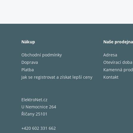
Analog
PID říz
Hliníkov
Vybaven
Nákup
Naše prodejna
Krásně 
Vestavě
Obchodní podmínky
Adresa
Podporu
Doprava
Otevírací doba
Používá
Platba
Kamenná prod
Izoláto
Jak se registrovat a získat lepší ceny
Kontakt
Vybaven
Vyroben
ElektroNet.cz
U Nemocnice 264
Říčany 25101
+420 602 331 662