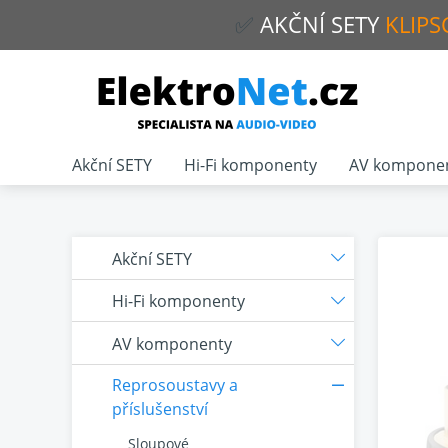
✅
AKČNÍ
SETY
KLIPS
Akční SETY
Hi-Fi komponenty
AV kompone
Akční SETY
Hi-Fi komponenty
AV komponenty
Reprosoustavy a
příslušenství
Sloupové