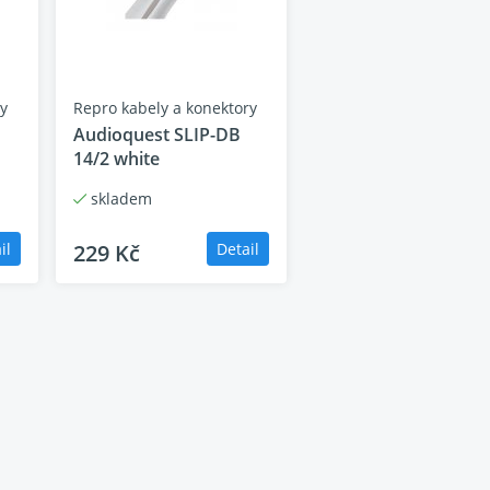
s, DTS-HD Master Audio
a
DTS: X
ry
Repro kabely a konektory
Audioquest SLIP-DB
14/2 white
skladem
il
229 Kč
Detail
nální
10K Ultra-HD video
. Působivou rychlost dat
ždý pár je schopný přenosu rychlostí 12 Gb /
K displejům
, ale je schopná bez problémů
10K
.