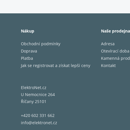
HDMI A
pro vid
Nákup
Naše prodejna
HDMI A
kontras
Obchodní podmínky
Adresa
umožňuj
Doprava
Otevírací doba
hloubko
Platba
Kamenná prod
nastave
Jak se registrovat a získat lepší ceny
Kontakt
HDR10, 
plně ko
včetně 
ElektroNet.cz
U Nemocnice 264
Říčany 25101
eARC
(r
panelu 
+420 602 331 662
5.1 kan
info@elektronet.cz
který d