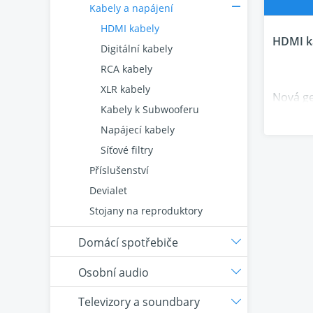
Kabely a napájení
HDMI kabely
HDMI ka
Digitální kabely
RCA kabely
XLR kabely
Nová ge
Kabely k Subwooferu
nejnově
a 2.0.
H
Napájecí kabely
typům a
Síťové filtry
Příslušenství
Devialet
4K / 8K 
Stojany na reproduktory
Šířka 
Domácí spotřebiče
rozsah)
Osobní audio
Vodiče 
Televizory a soundbary