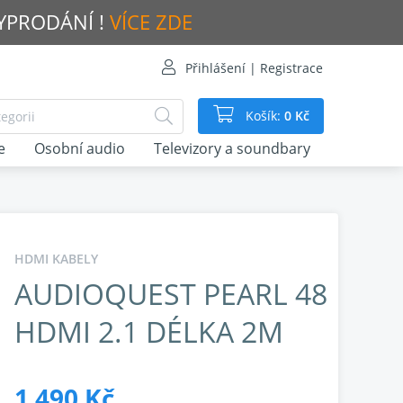
VYPRODÁNÍ !
VÍCE ZDE
Přihlášení | Registrace
Košík:
0 Kč
e
Osobní audio
Televizory a soundbary
HDMI KABELY
AUDIOQUEST PEARL 48
HDMI 2.1 DÉLKA 2M
1 490 Kč