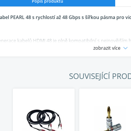
Popis produktu
bel PEARL 48 s rychlostí až 48 Gbps s šířkou pásma pro vid
nerace kabelů HDMI 48 je plně kompatibilní s nejnovější
jší zařízení vyžadují širší pásmo a vyšší přenosovou rychlos
zobrazit více
DMI PEARL 48
je však zároveň zpětně kompatibilní s vešker
udio / video zařízení.
SOUVISEJÍCÍ PRO
/ 10K
- kompatibilní
pásma
48 Gb/s
pro video
8K / 60
snímků za sekundu a
4K
/
12
,
HDR10+, Dolby VISION
z mědi s dlouhými zrny
LGC
(Long Grain Cooper)