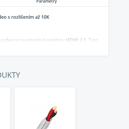
Parametry
eo s rozlišením až 10K
m hardware osazeným konektory
HDMI 2.1
. Tato
t než umožňují stávající kabely HDMI verze 1.4
ými předchozími verzemi a vyhovuje tak i starším
DUKTY
0
snímků za sekundu ,
HDR
(vysoký dynamický