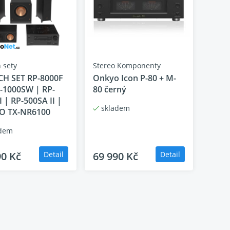
 sety
Stereo Komponenty
CH SET RP-8000F
Onkyo Icon P-80 + M-
P-1000SW | RP-
80 černý
I | RP-500SA II |
skladem
O TX-NR6100
dem
90 Kč
Detail
69 990 Kč
Detail