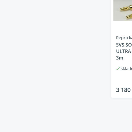
Repro k
SVS S
ULTRA
3m
skla
3 180