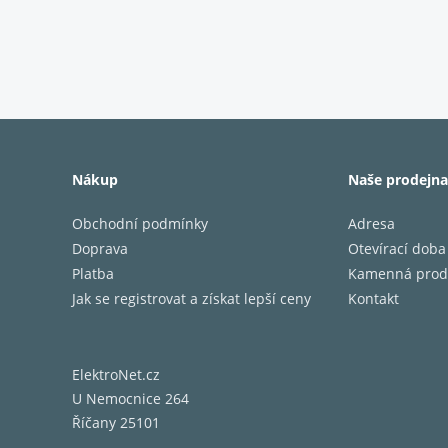
Základní
- 2pás
- frekv
- trval
Nákup
Naše prodejna
- trvalý
Obchodní podmínky
Adresa
Doprava
Otevírací doba
- basref
Platba
Kamenná prod
- impe
Jak se registrovat a získat lepší ceny
Kontakt
- citliv
ElektroNet.cz
U Nemocnice 264
Nový vý
Říčany 25101