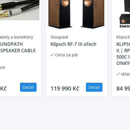
abely a konektory
Sloupové
Klipsch
OUNDPATH
Klipsch RF-7 III ořech
KLIPS
 SPEAKER CABLE
II | R
Cena za pár
500C I
ONKY
dem
skla
 Kč
Detail
119 990 Kč
Detail
84 9