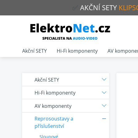
✅
AKČNÍ
SETY
KLIPS
Akční SETY
Hi-Fi komponenty
AV kompone
Akční SETY
Hi-Fi komponenty
AV komponenty
Reprosoustavy a
příslušenství
Sloupové