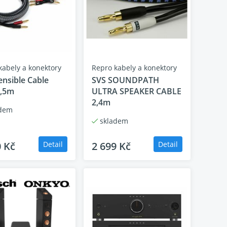
o náročné posluchače. I při vyšší hlasitosti
koné zesilovače. Velká konstrukce ozvučnice
řesný. Naplní i velmi veliké prostory přesným a
 citlivost, přesnost...
kabely a konektory
Repro kabely a konektory
ensible Cable
SVS SOUNDPATH
,5m
ULTRA SPEAKER CABLE
2,4m
dem
skladem
0 Kč
Detail
2 699 Kč
Detail