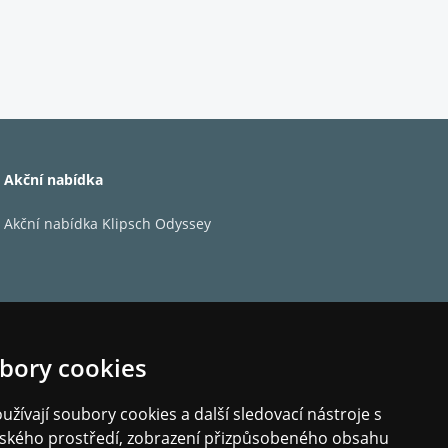
Akční nabídka
Akční nabídka Klipsch Odyssey
bory cookies
va 10" basové reproduktory.
žívají soubory cookies a další sledovací nástroje s
elského prostředí, zobrazení přizpůsobeného obsahu