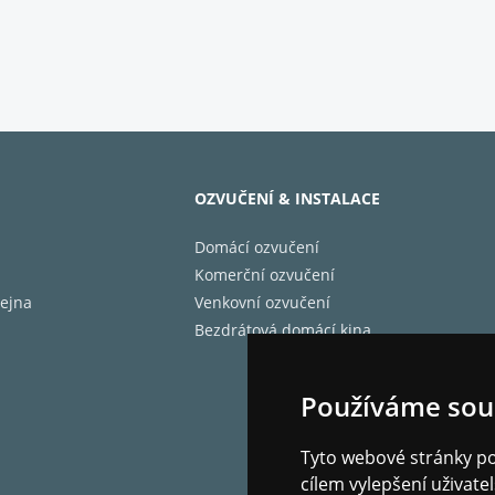
 vlastnosti:
mová reprosoustava
enční rozsah: 30 - 24000Hz
ý výkon: 250W
OZVUČENÍ & INSTALACE
 zatížení 1000W
Domácí ozvučení
lex
Komerční ozvučení
ejna
Venkovní ozvučení
dance: 8 Ohm
Bezdrátová domácí kina
ost: 101 dB
Používáme sou
škový reproduktor Tractrix® Horn pro vysokou přesnost. D
Tyto webové stránky pou
cílem vylepšení uživat