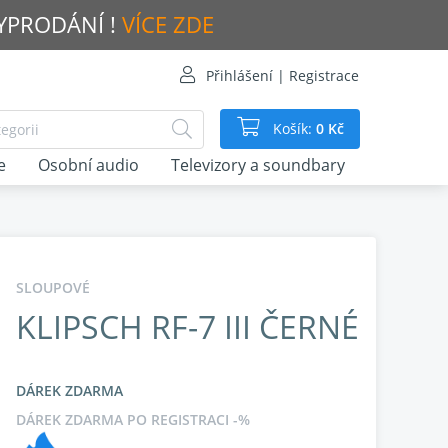
VYPRODÁNÍ !
VÍCE ZDE
Přihlášení | Registrace
Košík:
0 Kč
e
Osobní audio
Televizory a soundbary
SLOUPOVÉ
KLIPSCH RF-7 III ČERNÉ
DÁREK ZDARMA
DÁREK ZDARMA PO REGISTRACI -%