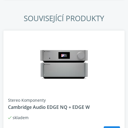
Koncový zesilovač
SOUVISEJÍCÍ PRODUKTY
Onkyo M-80
Hlavní body:
• Výkonový zesilovač s výkonem 200 W při 4 ohmech
a 130 W při 8 ohmech
• Klasické VU metry kombinující retro a moderní styl
• Třístupňový invertovaný Darlingtonův obvod třídy
AB
• Technologie DIDRC pro snížení vysokofrekvenčního
šumu
Stereo Komponenty
• Robustní třídílné hliníkové šasi s 5mm předním
Cambridge Audio EDGE NQ + EDGE W
panelem
• Vysoce kvalitní komponenty s tichým provozem bez
skladem
ventilátoru