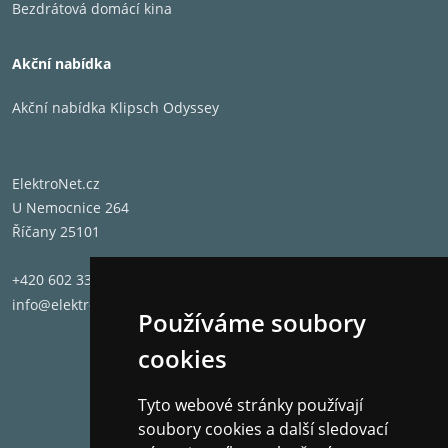
Bezdrátová domácí kina
Akční nabídka
Akční nabídka Klipsch Odyssey
ElektroNet.cz
U Nemocnice 264
Říčany 25101
+420 602 331 662
info@elektronet.cz
Používáme soubory
cookies
Tyto webové stránky používají
soubory cookies a další sledovací