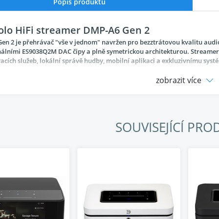
Popis produktu
olo HiFi streamer DMP-A6 Gen 2
n 2 je přehrávač "vše v jednom" navržen pro bezztrátovou kvalitu audio
álními ES9038Q2M DAC čipy a plně symetrickou architekturou. Streamer 
cích služeb, lokální správě hudby, mobilní aplikaci a exkluzivnímu syst
zobrazit více
SOUVISEJÍCÍ PRO