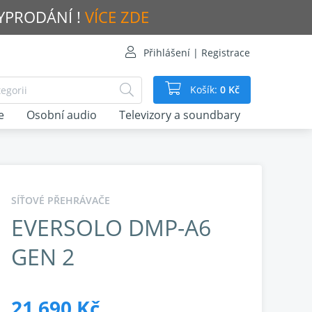
VYPRODÁNÍ !
VÍCE ZDE
Přihlášení | Registrace
Košík:
0 Kč
e
Osobní audio
Televizory a soundbary
SÍŤOVÉ PŘEHRÁVAČE
EVERSOLO DMP-A6
GEN 2
21 690 Kč