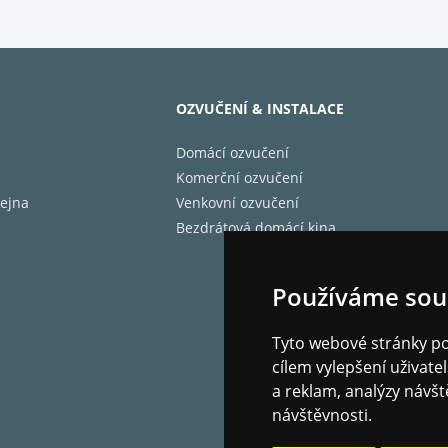
 LCD dotykový displej
velkým 6" LCD dotykovým displejem, DMP-A6 Gen 2 má profesionální st
ké rozhraní a intuitivní dotykové ovládací prvky pro nastavení systému, l
OZVUČENÍ & INSTALACE
Domácí ozvučení
Komerční ozvučení
ejna
Venkovní ozvučení
Bezdrátová domácí kina
Používáme sou
Tyto webové stránky pou
cílem vylepšení uživat
a reklam, analýzy návšt
návštěvnosti.