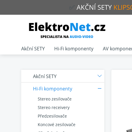
✅
AKČNÍ
SETY
KLIPS
Akční SETY
Hi-Fi komponenty
AV kompone
Akční SETY
Hi-Fi komponenty
Stereo zesilovače
Stereo receivery
Předzesilovače
Koncové zesilovače