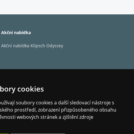
reamovací systém, jednoduché ale propracované
okální hudební knihovny a dalších aplikací.
Akční nabídka
Akční nabídka Klipsch Odyssey
bory cookies
žívají soubory cookies a další sledovací nástroje s
elského prostředí, zobrazení přizpůsobeného obsahu
ěvnosti webových stránek a zjištění zdroje