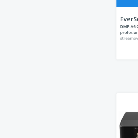
EverS
DMP-A6 Ge
profesion
streamova