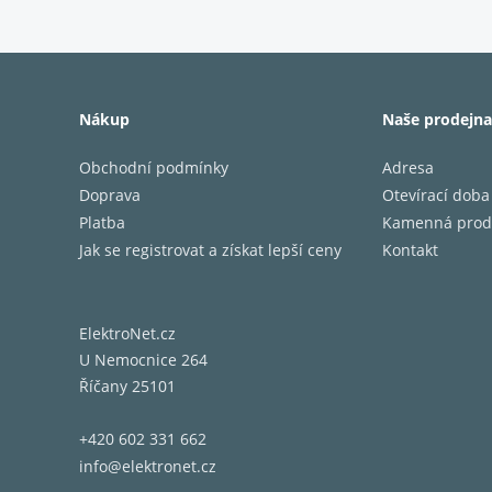
Velký
Vybaven 
uživatels
Nákup
Naše prodejna
Obchodní podmínky
Adresa
Doprava
Otevírací doba
Platba
Kamenná prod
Jak se registrovat a získat lepší ceny
Kontakt
ElektroNet.cz
U Nemocnice 264
Říčany 25101
+420 602 331 662
info@elektronet.cz