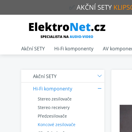
✅
AKČNÍ
SETY
KLIPS
Akční SETY
Hi-Fi komponenty
AV kompone
Akční SETY
Hi-Fi komponenty
Stereo zesilovače
Stereo receivery
Předzesilovače
Koncové zesilovače