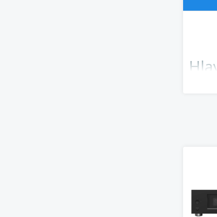
Hla
• Výkon
• Klasi
• Tříst
• Techn
• Robus
• Vysoc
• Perfe
Sil