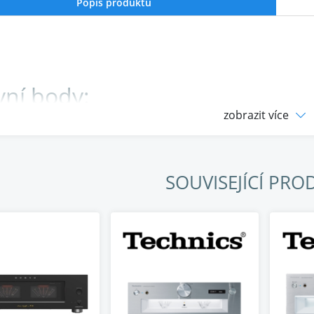
Popis produktu
vní body:
zobrazit více
ový zesilovač s výkonem 200 W při 4 ohmech a 130 W při 8
cké VU metry kombinující retro a moderní styl
upňový invertovaný Darlingtonův obvod třídy AB
SOUVISEJÍCÍ PRO
ologie DIDRC pro snížení vysokofrekvenčního šumu
tní třídílné hliníkové šasi s 5mm předním panelem
e kvalitní komponenty s tichým provozem bez ventilátoru
ktní kombinace s předzesilovačem P-80 a řadou ICON
ný a přesný zvukový zážitek: