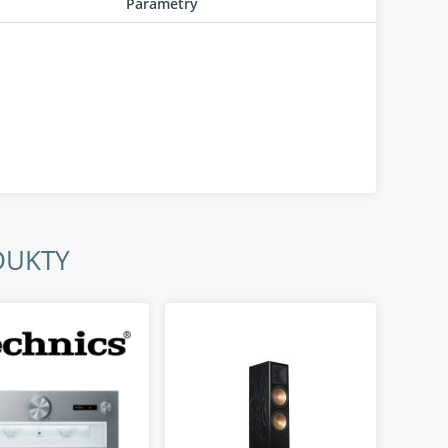
Parametry
 ohmech
DUKTY