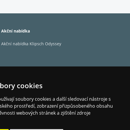
ačem P-80, ale lze jej snadno integrovat i do
 a CD přehrávačem C-30 tvoří kompletní sestavu
ign. Ať už je použit v kompletním systému ICON,
Akční nabídka
by na novou úroveň.
Akční nabídka Klipsch Odyssey
bory cookies
žívají soubory cookies a další sledovací nástroje s
elského prostředí, zobrazení přizpůsobeného obsahu
ly
ěvnosti webových stránek a zjištění zdroje