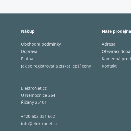
Onkyo M
jiných 
řady IC
Nákup
Naše prodejna
nebo ja
Obchodní podmínky
Adresa
Spe
Doprava
Otevírací doba
Platba
Kamenná prod
Jak se registrovat a získat lepší ceny
Kontakt
• Výstu
• Obvod
• Techn
ElektroNet.cz
• Šasi:
U Nemocnice 264
• Předn
Říčany 25101
• Kompo
• Chlaz
+420 602 331 662
• Série
info@elektronet.cz