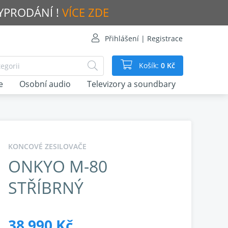
VYPRODÁNÍ !
VÍCE ZDE
Přihlášení | Registrace
Košík:
0 Kč
e
Osobní audio
Televizory a soundbary
KONCOVÉ ZESILOVAČE
ONKYO M-80
STŘÍBRNÝ
38 990 Kč