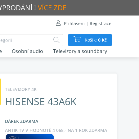
VYPRODÁNÍ !
VÍCE ZDE
Přihlášení | Registrace
Košík:
0 Kč
e
Osobní audio
Televizory a soundbary
TELEVIZORY 4K
HISENSE 43A6K
DÁREK ZDARMA
ANTIK TV V HODNOTĚ 4 068,- NA 1 ROK ZDARMA