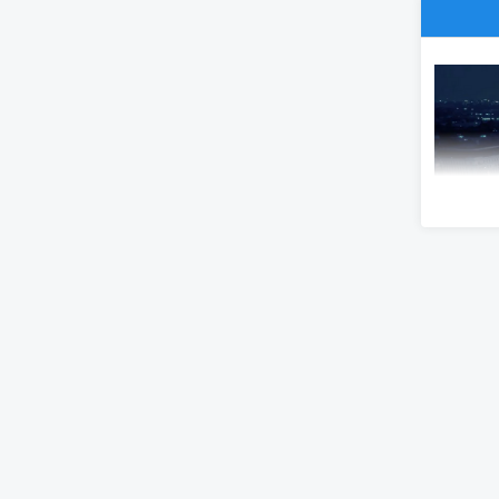
Dolby 
Televiz
hollywoo