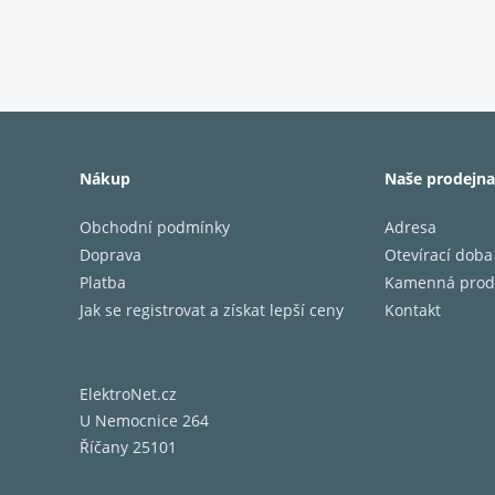
zbarven
VIDAA 
OS VIDAA
odezvy.
Nákup
Naše prodejna
Obchodní podmínky
Adresa
Mod
Doprava
Otevírací doba
modelo
Platba
Kamenná prod
série A
Jak se registrovat a získat lepší ceny
Kontakt
modelo
Barva 
obrazo
ElektroNet.cz
Velikos
U Nemocnice 264
rozliše
Říčany 25101
podsví
Kvanto