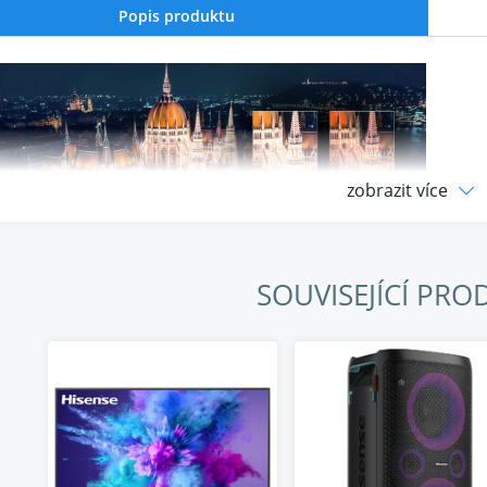
Popis produktu
zobrazit více
SOUVISEJÍCÍ PRO
Vision HDR
ory s podporou Dolby Vision, inspirované kinematografií, pos
dští režiséři.