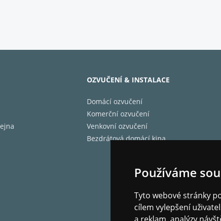
í scénu po scéně.
U6
 U6 Smart TV nabízí personalizovanou intuitivní zábavu. Více f
 S VIDAA Free lze také na první pohled vyvolat bezplatný obs
OZVUČENÍ & INSTALACE
Domácí ozvučení
el
Komerční ozvučení
vé označení 43A6K
ejna
Venkovní ozvučení
6K
Bezdrátová domácí kina
vý rok 2023
Černá
Používáme sou
vka
t obrazovky v palcích 43 palců
ní Ultra HD 3840x2160
Tyto webové stránky pou
cení DLED
cílem vylepšení uživat
vá tečka Ne
a reklam, analýzy návšt