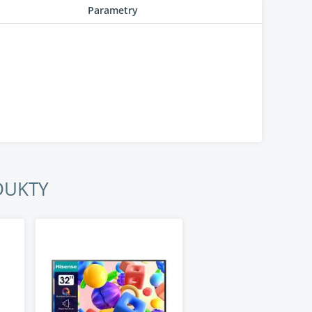
Parametry
DUKTY
kytují obraz přesně tak, jak zamýšleli