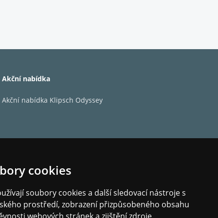
lexibility, více individuality a rychlejší
ah.
Akční nabídka
Akční nabídka Klipsch Odyssey
bory cookies
žívají soubory cookies a další sledovací nástroje s
elského prostředí, zobrazení přizpůsobeného obsahu
ěvnosti webových stránek a zjištění zdroje