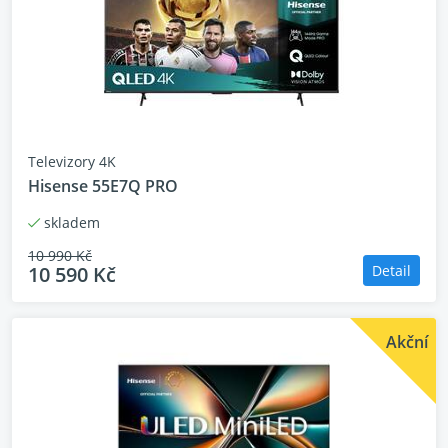
promění vaši obrazovku v dokonalé plátno.
Každý detail je pečlivě zpracován, aby byly
zajištěny ty nejbohatší barvy a nejhlubší černá,
což vytváří ohromující obraz po celé ploše
displeje.
Televizory 4K
Hisense 55E7Q PRO
skladem
10 990 Kč
10 590 Kč
Detail
Akční