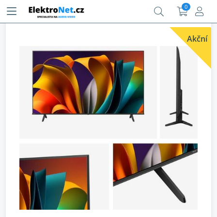
0
Akční