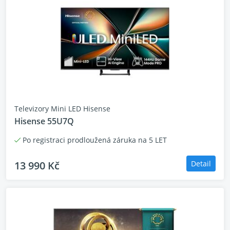
Televizory Mini LED Hisense
Hisense 55U7Q
Po registraci prodloužená záruka na 5 LET
13 990 Kč
Detail
DIRECT FULL ARRAY
Dokonalá černá po celé ploše
Technologie Direct Full Array od Hisense