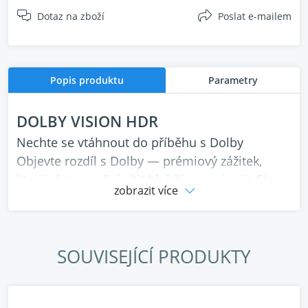
Dotaz na zboží
Poslat e-mailem
Popis produktu
Parametry
DOLBY VISION HDR
Nechte se vtáhnout do příběhu s Dolby
Objevte rozdíl s Dolby — prémiový zážitek,
který vám umožní cítit hlubší propojení s filmy,
zobrazit více
seriály, hudbou, sportem a hrami, které
milujete. Poznejte, co vám dosud unikalo,
prostřednictvím jedinečného zážitku. Jakmile to
SOUVISEJÍCÍ PRODUKTY
zažijete s Dolby, nebudete chtít nic jiného.