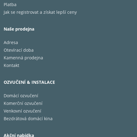
Platba
Získejte přístup ke všem svým oblíbeným
Jak se registrovat a získat lepší ceny
zdrojům, jako jsou Disney+, Netflix, Prime
Video, YouTube a mnoho dalších.
Naše prodejna
Adresa
PRECISION COLOUR
Otevírací doba
Nejčistší vyjádření barev
Kamenná prodejna
Kontakt
Technologie Precision Colour využívá sílu
čtyřjádrového procesoru k maximalizaci
OZVUČENÍ & INSTALACE
reprodukce barev, což zajišťuje nejpřesnější a
nejvěrnější barvy bez ohledu na obsah. Ať už
Domácí ozvučení
sledujete sport, filmy nebo si užíváte maraton
Komerční ozvučení
seriálů, všechny vaše oblíbené programy
Venkovní ozvučení
uvidíte ve vylepšených, realistických barvách.
Bezdrátová domácí kina
Akční nabídka