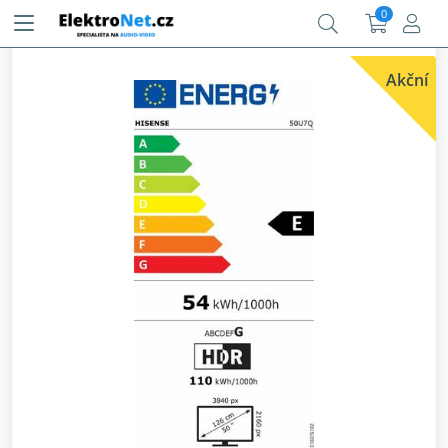
0
Akční