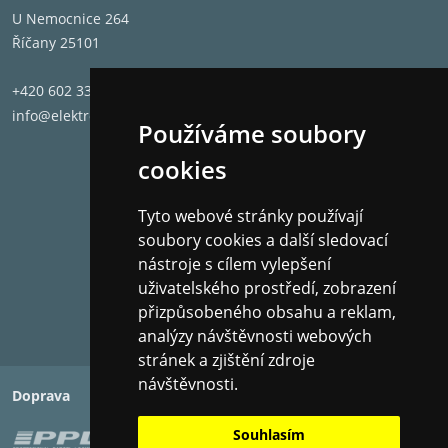
Užívejte si rychlý a pohodlný přístup k televizní
U Nemocnice 264
zábavě a zároveň udržujte svá data v soukromí.
Říčany 25101
Zažijte bezproblémové hlasové ovládání v češtině.
+420 602 331 662
Spojte svou chytrou domácnost do jediného bodu
info@elektronet.cz
ovládání. Zapněte "Film Mode" přes Google Home,
Používáme soubory
Apple Home nebo Matter a ponořte se do filmového
cookies
večera, nebo se nechte unést plynulým přehráváním
hudby ve všech místnostech.
Tyto webové stránky používají
Obrázky produktů jsou pouze informativního
soubory cookies a další sledovací
charakteru.
nástroje s cílem vylepšení
uživatelského prostředí, zobrazení
50U7Q
přizpůsobeného obsahu a reklam,
Typ
ULED Smart TV
analýzy návštěvnosti webových
Matriál rámu
Kov/Plast
stránek a zjištění zdroje
Barva
Černá
návštěvnosti.
Doprava
Platba
Materiál šasi
Plast
Barva dveří
Černá
Souhlasím