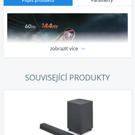
Popis produktu
Parametry
zobrazit více
SOUVISEJÍCÍ PRODUKTY
50" (126 cm) úhlopříčka s 4K UHD rozlišením, Mini-
LED Full Array displej s větší hustotou diod pro větší
přesnost, vynikající kontrast a jasný, živý obraz,