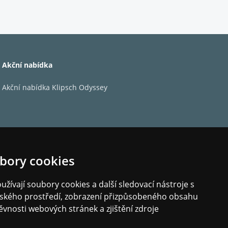
10 cm (43") | 112 cm (44") | 114 cm (45") | 117 cm (46") | 12
m (55") | 142 cm (56") | 147 cm (58") | 152 cm (60") | 163 cm
Akční nabídka
 | 97 cm (38") | 99 cm (39")
 | 400 x 300 | 400 x 400
Akční nabídka Klipsch Odyssey
bory cookies
žívají soubory cookies a další sledovací nástroje s
elského prostředí, zobrazení přizpůsobeného obsahu
ěvnosti webových stránek a zjištění zdroje