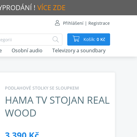
VYPRODÁNÍ !
VÍCE ZDE
Přihlášení | Registrace
Košík:
0 Kč
e
Osobní audio
Televizory a soundbary
PODLAHOVÉ STOLKY SE SLOUPKEM
HAMA TV STOJAN REAL
WOOD
3 390 Kč