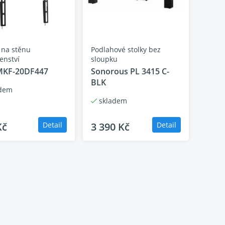
 na stěnu
Podlahové stolky bez
enství
sloupku
MKF-20DF447
Sonorous PL 3415 C-
BLK
dem
skladem
Kč
Detail
3 390 Kč
Detail