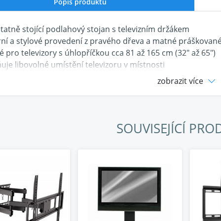
Popis produktu
tatně stojící podlahový stojan s televizním držákem
ní a stylové provedení z pravého dřeva a matné práškované
é pro televizory s úhlopříčkou cca 81 až 165 cm (32" až 65")
uje libovolné umístění televizoru v místnosti
né nasměrování TV požadovaným směrem díky otočnému dr
zobrazit více
st upravení výšky držáku při montáži (rozsah cca 10 cm p
epicí svorky pro uspořádané vedení kabelů
lní třínohý podstavec s protiskluzovými gumovými nožkami
SOUVISEJÍCÍ PRO
ké parametry:
ra VESA (rozteč závitů): 200x200 až 400x400
učená úhlopříčka: 81 až 165 cm (32" až 65")
ra závitů na TV: max. M8
 otáčení do stran: 140 st.
 naklápění: 0 (fixní)
nosnost: 35 kg
: 135 cm