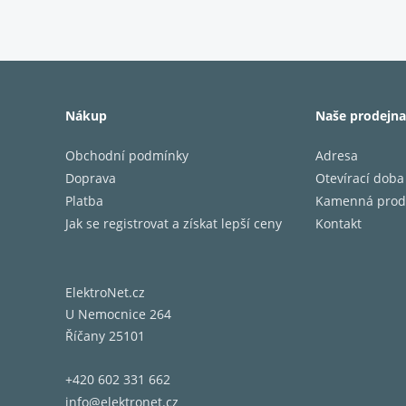
Hmotno
Spodní 
Spodní 
Šířka
Velikos
Nákup
Naše prodejna
VESA s
Obchodní podmínky
Adresa
Výška
Doprava
Otevírací doba
Barevný
Barva
Platba
Kamenná prod
Produk
Jak se registrovat a získat lepší ceny
Kontakt
Doporuč
obrazo
Doporuč
ElektroNet.cz
obrazo
U Nemocnice 264
Doporuč
Říčany 25101
obrazov
Doporu
+420 602 331 662
Variant
Vhodné
info@elektronet.cz