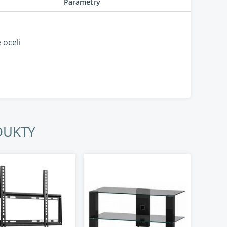
Parametry
 oceli
žáku
omocí nosných ramen TV)
DUKTY