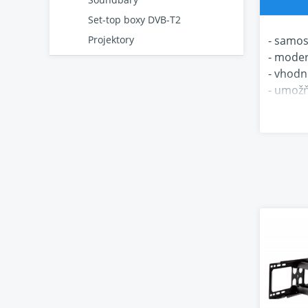
Set-top boxy DVB-T2
- samos
Projektory
- moder
- vhodn
- umožň
- snad
- možno
- samol
- stabi
Technic
- podpo
- dopor
- podpo
- rozsah
- rozsah
- max. 
- výška