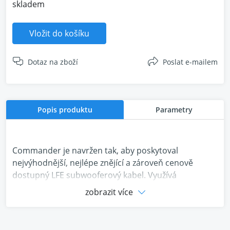
skladem
Vložit do košíku
Dotaz na zboží
Poslat e-mailem
Popis produktu
Parametry
Commander je navržen tak, aby poskytoval
nejvýhodnější, nejlépe znějící a zároveň cenově
dostupný LFE subwooferový kabel. Využívá
zkušenosti získané od svého dražšího sourozence
zobrazit více
Commodore a nabízí vynikající hodnotu s kvalitou
montáže a zvukovým výkonem, kterým je REL známý.
Ideální pro REL Serie T/x, HT/1003MKII, HT/1205MKII a